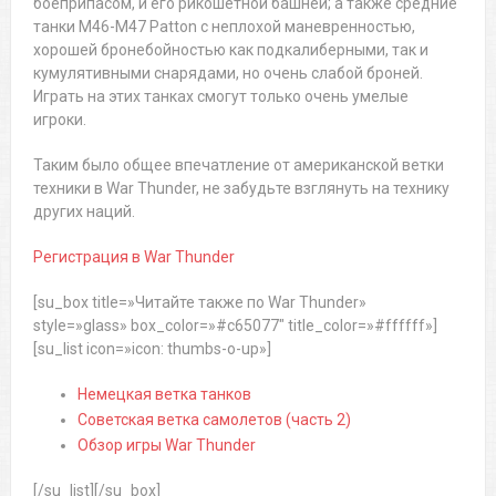
боеприпасом, и его рикошетной башней; а также средние
танки M46-M47 Patton с неплохой маневренностью,
хорошей бронебойностью как подкалиберными, так и
кумулятивными снарядами, но очень слабой броней.
Играть на этих танках смогут только очень умелые
игроки.
Таким было общее впечатление от американской ветки
техники в War Thunder, не забудьте взглянуть на технику
других наций.
Регистрация в War Thunder
[su_box title=»Читайте также по War Thunder»
style=»glass» box_color=»#c65077″ title_color=»#ffffff»]
[su_list icon=»icon: thumbs-o-up»]
Немецкая ветка танков
Советская ветка самолетов (часть 2)
Обзор игры War Thunder
[/su_list][/su_box]