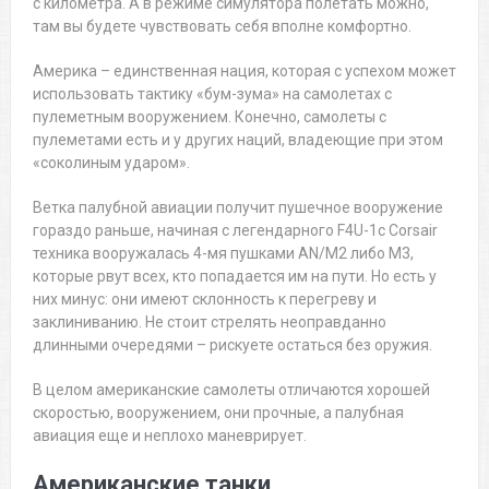
с километра. А в режиме симулятора полетать можно,
там вы будете чувствовать себя вполне комфортно.
Америка – единственная нация, которая с успехом может
использовать тактику «бум-зума» на самолетах с
пулеметным вооружением. Конечно, самолеты с
пулеметами есть и у других наций, владеющие при этом
«соколиным ударом».
Ветка палубной авиации получит пушечное вооружение
гораздо раньше, начиная с легендарного F4U-1c Corsair
техника вооружалась 4-мя пушками AN/M2 либо M3,
которые рвут всех, кто попадается им на пути. Но есть у
них минус: они имеют склонность к перегреву и
заклиниванию. Не стоит стрелять неоправданно
длинными очередями – рискуете остаться без оружия.
В целом американские самолеты отличаются хорошей
скоростью, вооружением, они прочные, а палубная
авиация еще и неплохо маневрирует.
Американские танки