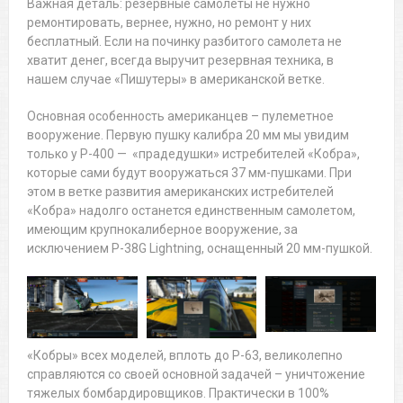
Важная деталь: резервные самолеты не нужно
ремонтировать, вернее, нужно, но ремонт у них
бесплатный. Если на починку разбитого самолета не
хватит денег, всегда выручит резервная техника, в
нашем случае «Пишутеры» в американской ветке.
Основная особенность американцев – пулеметное
вооружение. Первую пушку калибра 20 мм мы увидим
только у P-400 — «прадедушки» истребителей «Кобра»,
которые сами будут вооружаться 37 мм-пушками. При
этом в ветке развития американских истребителей
«Кобра» надолго останется единственным самолетом,
имеющим крупнокалиберное вооружение, за
исключением P-38G Lightning, оснащенный 20 мм-пушкой.
«Кобры» всех моделей, вплоть до Р-63, великолепно
справляются со своей основной задачей – уничтожение
тяжелых бомбардировщиков. Практически в 100%