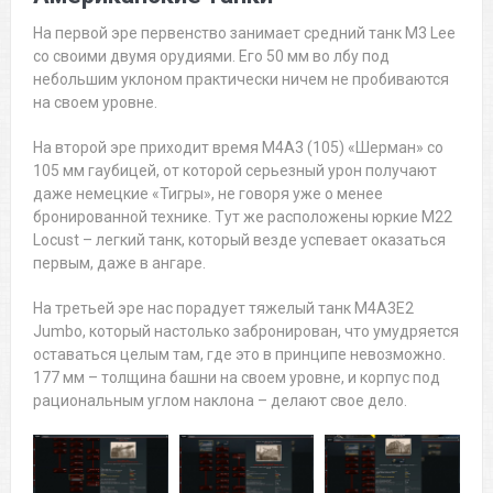
На первой эре первенство занимает средний танк M3 Lee
со своими двумя орудиями. Его 50 мм во лбу под
небольшим уклоном практически ничем не пробиваются
на своем уровне.
На второй эре приходит время M4A3 (105) «Шерман» со
105 мм гаубицей, от которой серьезный урон получают
даже немецкие «Тигры», не говоря уже о менее
бронированной технике. Тут же расположены юркие M22
Locust – легкий танк, который везде успевает оказаться
первым, даже в ангаре.
На третьей эре нас порадует тяжелый танк M4A3E2
Jumbo, который настолько забронирован, что умудряется
оставаться целым там, где это в принципе невозможно.
177 мм – толщина башни на своем уровне, и корпус под
рациональным углом наклона – делают свое дело.