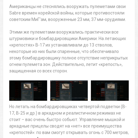
Американцы не стеснялись вооружать пулеметами свои
Sabre времен корейской войны, которые противостояли
советским МиГ’ам, вооруженные 23 мм, 37 мм-орудиями.
Этими же пулеметами вооружались практически все
штурмовики и бомбардировщики Америки. На летающих
«крепостях» B-17 их устанавливали до 13 стволов,
некоторые из них были спаренные, что обеспечивало
этому бомбардировщику полное отсутствие неприкрытых
огнем пулемета зон. Действительно, летит «крепость»,
защищенная со всех сторон.
Но летать на бомбардировщиках четвертой подветки (B-
17, B-25 и др.) в аркадном и реалистичном режимах не
стоит – вас очень быстро собьют. Управление мышкой и
аркадные прицелы сводят на «нет» все преимущества
«крепостей»: по вам смогут открывать огонь с 700 метров,