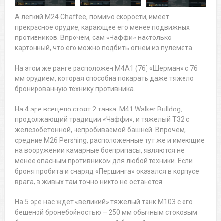
А легкий M24 Chaffee, помимо скорости, имеет
прекрасное орудие, карающее его менее подвижных
противников. Впрочем, сам «Чаффи» настолько
картонный, что его можно подбить огнем из пулемета.
На этом же ранге расположен M4A1 (76) «Шерман» с 76
мм орудием, которая способна покарать даже тяжело
бронированную технику противника.
На 4 эре всецело стоят 2 танка: M41 Walker Bulldog,
продолжающий традиции «Чаффи», и тяжелый Т32 с
железобетонной, непробиваемой башней. Впрочем,
средние M26 Pershing, расположенные тут же и имеющие
на вооружении камарные боеприпасы, являются не
менее опасным противником для любой техники. Если
броня пробита и снаряд «Першинга» оказался в корпусе
врага, в живых там точно никто не останется.
На 5 эре нас ждет «великий» тяжелый танк M103 с его
бешеной бронебойностью – 250 мм обычным стоковым