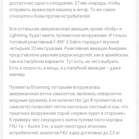
достаточно одного попадания 37 мм-снаряда, чтобы
отправить вражескую машину в ангар. То же самое
относится к боям против истребителей.
Вся остальная американская авиация, кроме «Кобр» и
Lightning, будет иметь пулеметное вооружение. И только
топовый реактивный F-86F-2 Sabre порадует игроков
четырьмя 20 мм пушками. Реактивная авиация Америки
представлена широким рядом моделей, как в армейском,
так и в палубном варианте. Тут есть, из чего выбрать.
Есть и скорость, и мощь, а у палубной авиации – даже
маневр.
Пулеметы Browning, которыми вооружалась
американская ветка самолетов, являлись невероятно
мощным оружием, а их количество (до 8 пулеметов на
самолете) позволяет нести настолько плотный огонь, что
пушечное вооружение порой «нервно курит в сторонке».
К примеру: вес секундного залпа пулеметного корсара
F4U-1a – более 3 кг, а залп некоторых японских
истребителей, аналогов F4U, едва дотягивал до 2,5 кг.