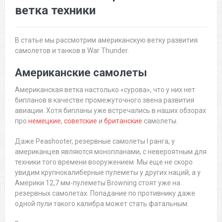
ветка техники
В статье мы рассмотрим американскую ветку развития
самолетов и танков в War Thunder.
Американские самолеты
Американская ветка настолько «сурова», что у них нет
бипланов в качестве промежуточного звена развития
авиации. Хотя бипланы уже встречались в наших обзорах
про
немецкие
,
советские
и
британские
самолеты.
Даже Peashooter, резервные самолеты I ранга, у
американцев являются монопланами, с невероятным для
техники того времени вооружением. Мы еще не скоро
увидим крупнокалиберные пулеметы у других наций, а у
Америки 12,7 мм-пулеметы Browning стоят уже на
резервных самолетах. Попадание по противнику даже
одной пули такого калибра может стать фатальным.