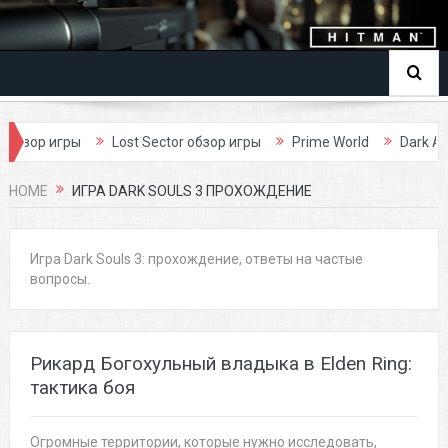
игры
Lost Sector обзор игры
Prime World
Dark Age обзор
HOME
ИГРА DARK SOULS 3 ПРОХОЖДЕНИЕ
Игра Dark Souls 3: прохождение, ответы на частые
вопросы.
Рикард Богохульный владыка в Elden Ring:
тактика боя
Огромные территории, которые нужно исследовать,