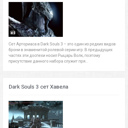
Сет Арториаса в Dark Souls 3 – это один из редких видов
брони в знаменитой ролевой серии игр. В предыдущих
частях эти доспехи носил Рыцарь Волк, поэтому
присутствие данного набора служит пря...
Dark Souls 3 сет Хавела