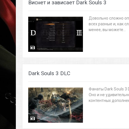
Виснет и зависает Dark Souls 3
Довольно сложно опр
всех разные и, как с
менее, вы можете...
Dark Souls 3 DLC
Фанаты Dark Souls 3
Оно и не удивительн
контентных дополнени