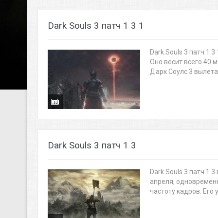
Dark Souls 3 патч 1 3 1
Dark Souls 3 патч 1
Оно весит всего 40 
Дарк Соулс 3 вылета.
Dark Souls 3 патч 1 3
Dark Souls 3 патч 1 
апреля, одновременн
частоту кадров. Его ус