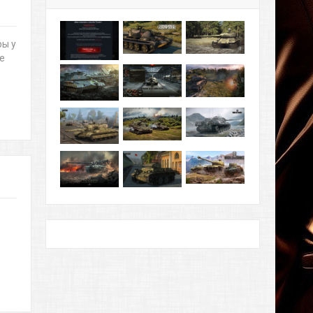
ры у
е