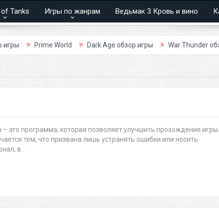
 of Tanks
Игры по жанрам
Ведьмак 3 Кровь и вино
К
ы
Prime World
Dark Age обзор игры
War Thunder обзор и
тч – это программа, которая позволяет улучшить прохождение игры.
чается тем, что призвана лишь устранять ошибки или носить
ал, в...