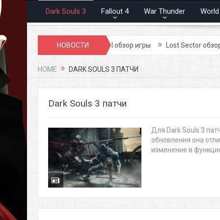
Dark Souls 3
Fallout 4
War Thunder
World
обзор игры
Blood and Soul обзор игры
НОВОСТИ
Lost Sector обзор игр
HOME
DARK SOULS 3 ПАТЧИ
Dark Souls 3 патчи
Для Dark Souls 3 па
обновления она отли
изменение в функцион