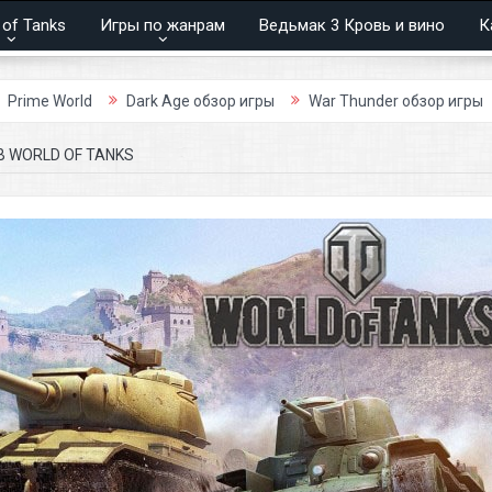
 of Tanks
Игры по жанрам
Ведьмак 3 Кровь и вино
К
Dark Age обзор игры
War Thunder обзор игры
Panzar обзор
 WORLD OF TANKS