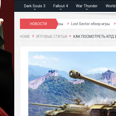
Dark Souls 3
Fallout 4
War Thunder
World
and Soul обзор игры
НОВОСТИ
Lost Sector обзор игры
Prime World
HOME
ИГРОВЫЕ СТАТЬИ
КАК ПОСМОТРЕТЬ КПД В