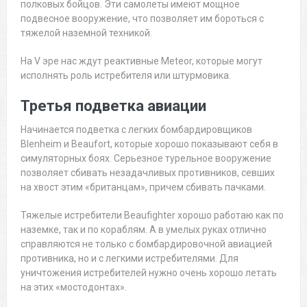
полковых бойцов. Эти самолеты имеют мощное
подвесное вооружение, что позволяет им бороться с
тяжелой наземной техникой.
На V эре нас ждут реактивные Meteor, которые могут
исполнять роль истребителя или штурмовика.
Третья подветка авиации
Начинается подветка с легких бомбардировщиков
Blenheim и Beaufort, которые хорошо показывают себя в
симуляторных боях. Серьезное турельное вооружение
позволяет сбивать незадачливых противников, севших
на хвост этим «британцам», причем сбивать пачками.
Тяжелые истребители Beaufighter хорошо работаю как по
наземке, так и по кораблям. А в умелых руках отлично
справляются не только с бомбардировочной авиацией
противника, но и с легкими истребителями. Для
уничтожения истребителей нужно очень хорошо летать
на этих «мостодонтах».