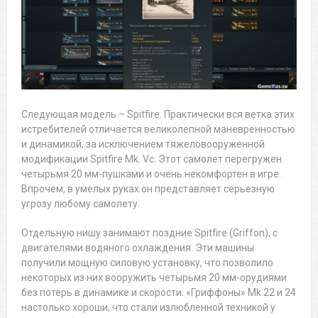
Следующая модель – Spitfire. Практически вся ветка этих
истребителей отличается великолепной маневренностью
и динамикой, за исключением тяжеловооруженной
модификации Spitfire Mk. Vc. Этот самолет перегружен
четырьмя 20 мм-пушками и очень некомфортен в игре.
Впрочем, в умелых руках он представляет серьезную
угрозу любому самолету.
Отдельную нишу занимают поздние Spitfire (Griffon), с
двигателями водяного охлаждения. Эти машины
получили мощную силовую установку, что позволило
некоторых из них вооружить четырьмя 20 мм-орудиями
без потерь в динамике и скорости. «Гриффоны» Mk 22 и 24
настолько хороши, что стали излюбленной техникой у