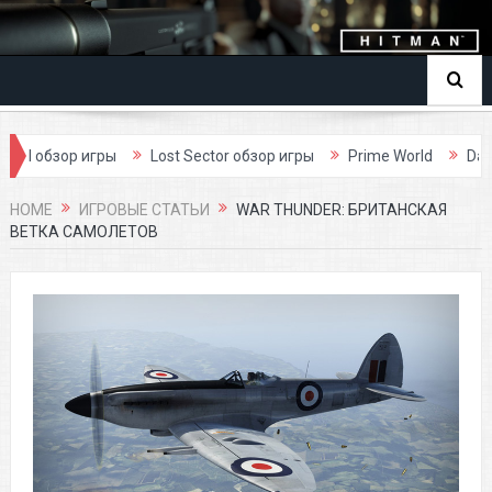
р игры
Lost Sector обзор игры
Prime World
Dark Age обзо
HOME
ИГРОВЫЕ СТАТЬИ
WAR THUNDER: БРИТАНСКАЯ
ВЕТКА САМОЛЕТОВ