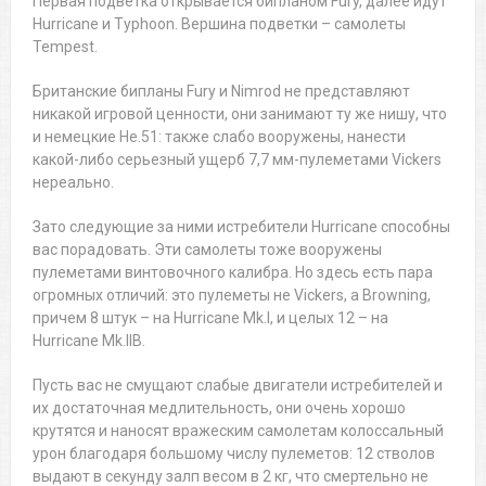
Первая подветка открывается бипланом Fury, далее идут
Hurricane и Typhoon. Вершина подветки – самолеты
Tempest.
Британские бипланы Fury и Nimrod не представляют
никакой игровой ценности, они занимают ту же нишу, что
и немецкие He.51: также слабо вооружены, нанести
какой-либо серьезный ущерб 7,7 мм-пулеметами Vickers
нереально.
Зато следующие за ними истребители Hurricane способны
вас порадовать. Эти самолеты тоже вооружены
пулеметами винтовочного калибра. Но здесь есть пара
огромных отличий: это пулеметы не Vickers, а Browning,
причем 8 штук – на Hurricane Mk.I, и целых 12 – на
Hurricane Mk.IIB.
Пусть вас не смущают слабые двигатели истребителей и
их достаточная медлительность, они очень хорошо
крутятся и наносят вражеским самолетам колоссальный
урон благодаря большому числу пулеметов: 12 стволов
выдают в секунду залп весом в 2 кг, что смертельно не