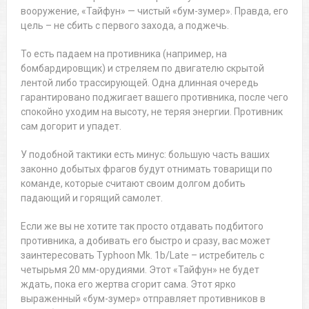
вооружение, «Тайфун» — чистый «бум-зумер». Правда, его
цель – не сбить с первого захода, а поджечь.
То есть падаем на противника (например, на
бомбардировщик) и стреляем по двигателю скрытой
лентой либо трассирующей. Одна длинная очередь
гарантировано поджигает вашего противника, после чего
спокойно уходим на высоту, не теряя энергии. Противник
сам догорит и упадет.
У подобной тактики есть минус: большую часть ваших
законно добытых фрагов будут отнимать товарищи по
команде, которые считают своим долгом добить
падающий и горящий самолет.
Если же вы не хотите так просто отдавать подбитого
противника, а добивать его быстро и сразу, вас может
заинтересовать Typhoon Mk. 1b/Late – истребитель с
четырьмя 20 мм-орудиями. Этот «Тайфун» не будет
ждать, пока его жертва сгорит сама. Этот ярко
выраженный «бум-зумер» отправляет противников в