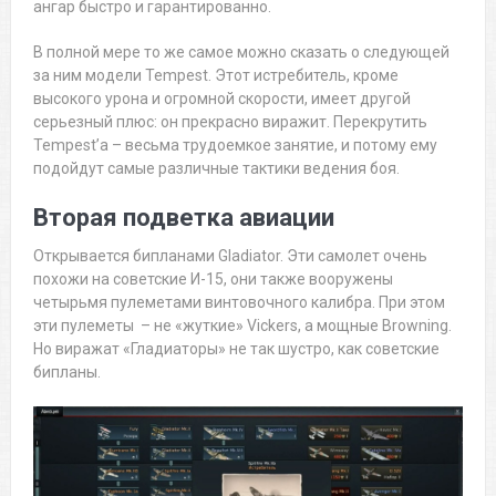
ангар быстро и гарантированно.
В полной мере то же самое можно сказать о следующей
за ним модели Tempest. Этот истребитель, кроме
высокого урона и огромной скорости, имеет другой
серьезный плюс: он прекрасно виражит. Перекрутить
Tempest’a – весьма трудоемкое занятие, и потому ему
подойдут самые различные тактики ведения боя.
Вторая подветка авиации
Открывается бипланами Gladiator. Эти самолет очень
похожи на советские И-15, они также вооружены
четырьмя пулеметами винтовочного калибра. При этом
эти пулеметы – не «жуткие» Vickers, а мощные Browning.
Но виражат «Гладиаторы» не так шустро, как советские
бипланы.