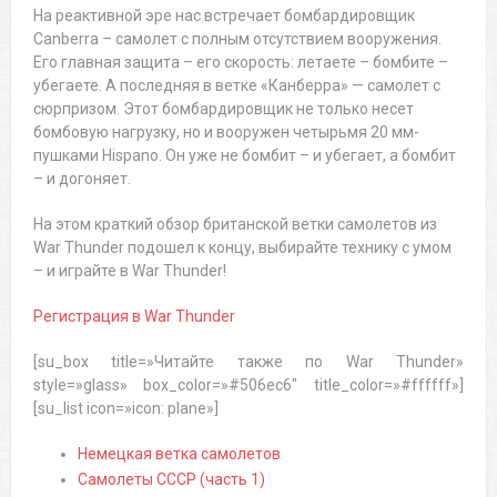
На реактивной эре нас встречает бомбардировщик
Canberra – самолет с полным отсутствием вооружения.
Его главная защита – его скорость: летаете – бомбите –
убегаете. А последняя в ветке «Канберра» — самолет с
сюрпризом. Этот бомбардировщик не только несет
бомбовую нагрузку, но и вооружен четырьмя 20 мм-
пушками Hispano. Он уже не бомбит – и убегает, а бомбит
– и догоняет.
На этом краткий обзор британской ветки самолетов из
War Thunder подошел к концу, выбирайте технику с умом
– и играйте в War Thunder!
Регистрация в War Thunder
[su_box title=»Читайте также по War Thunder»
style=»glass» box_color=»#506ec6″ title_color=»#ffffff»]
[su_list icon=»icon: plane»]
Немецкая ветка самолетов
Самолеты СССР (часть 1)