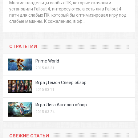
Многие владельцы слабых ПК, которые скачали и
установили Fallout 4, интересуются, а есть ли в Fallout 4
патч для слабых ПК, который бы оптимизировал игру под
слабые машины. К сожалению, в оф...
СТРАТЕГИИ
Prime World
2015-03-31
Игра Демон Слеер обзор
2015-03-11
Игра Лига Ангелов обзор
2015-03-24
СВЕЖИЕ СТАТЬИ