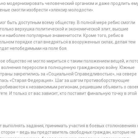
ьно модернизировать человеческий организм и даже продлить ем
еные смогли изобрести «элексир молодости».
мог быть доступным всему обществу. В полной мере ребис смогли
 только верхушка политической и экономической элит, высшие
 и наиболее популярные знаменитости. Кроме того, ребис в
ельном порядке стал внедряться в вооруженных силах, делая тем
лдат непобедимыми на поле боя.
ое общество не могло мириться с таким положением вещей, и пот
 волнения переросли в полноценную гражданскую войну. Южные
страны закрепились за «Социальной Справедливостью», на севере
лась «Старая Федерация». Шаг за шагом противоборствующие
пробиваются к независимым регионам, решившим объявить о свое
ете. И только от вас зависит, кто поставит финальную точку в этой
 выполнять задания, принимать участия в боевых столкновениях 
торон – ведь вы представитель свободных граждан, которые не