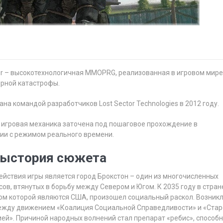
tor – высокотехнологичная MMOPRG, реализованная в игровом мир
ерной катастрофы.
ана командой разработчиков Lost Sector Technologies в 2012 году.
 игровая механика заточена под пошаговое прохождение в
ии с режимом реального времени.
ыстория сюжета
ействия игры является город Брокстон – один из многочисленных
ов, втянутых в борьбу между Севером и Югом. К 2035 году в стран
ом которой являются США, произошел социальный раскол. Возник
ежду движением «Коалиция Социальной Справедливости» и «Ста
ей». Причиной народных волнений стал препарат «ребис», способ