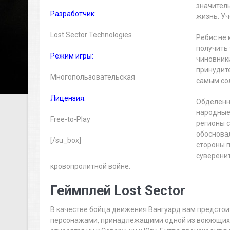
значител
Разработчик:
жизнь. Уч
Lost Sector Technologies
Ребис не 
получить
Режим игры:
чиновники
принудит
Многопользовательская
самым со
Лицензия:
Обделенн
народные
Free-to-Play
регионы 
обоснова
[/su_box]
стороны 
суверенит
кровопролитной войне.
Геймплей Lost Sector
В качестве бойца движения Вангуард вам предстоит
персонажами, принадлежащими одной из воюющих с