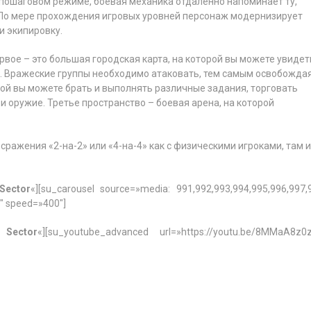
 в пошаговом режиме, боевая механика отдаленно напоминает ту,
. По мере прохождения игровых уровней персонаж модернизирует
и экипировку.
вое – это большая городская карта, на которой вы можете увидет
й. Вражеские группы необходимо атаковать, тем самым освобожда
рой вы можете брать и выполнять различные задания, торговать
и оружие. Третье пространство – боевая арена, на которой
ражения «2-на-2» или «4-на-4» как с физическими игроками, там и
Sector
«][su_carousel source=»media: 991,992,993,994,995,996,997,
0″ speed=»400″]
Sector
«][su_youtube_advanced url=»https://youtu.be/8MMaA8z0