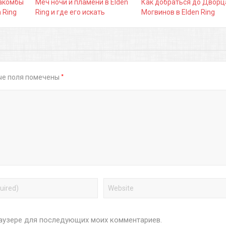
такомбы
Меч ночи и пламени в Elden
Как добраться до Дворц
 Ring
Ring и где его искать
Могвинов в Elden Ring
*
ые поля помечены
браузере для последующих моих комментариев.