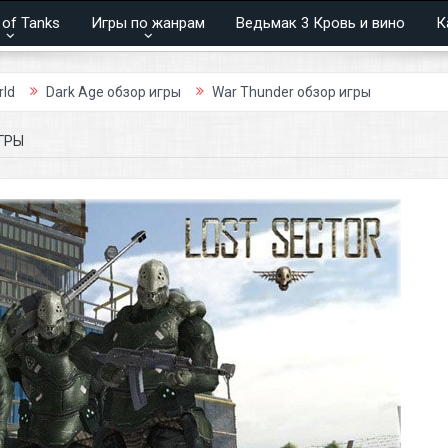
 of Tanks
Игры по жанрам
Ведьмак 3 Кровь и вино
К
rk Age обзор игры
War Thunder обзор игры
ГРЫ