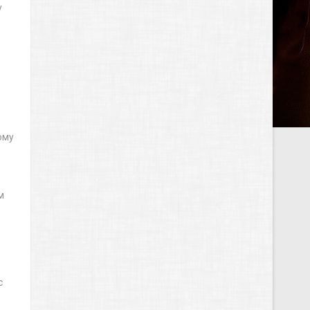
у
ому
м
с