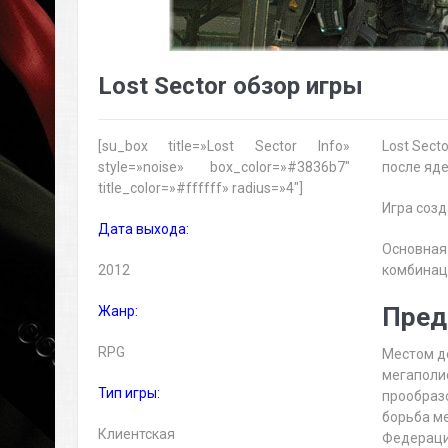
Lost Sector обзор игры
[su_box title=»Lost Sector Info»
Lost Sec
style=»noise» box_color=»#3836b7″
после яд
title_color=»#ffffff» radius=»4″]
Игра созд
Дата выхода:
Основная
2012
комбинац
Пред
Жанр:
RPG
Местом д
мегаполис
Тип игры:
прообраз
борьба м
Клиентская
Федераци