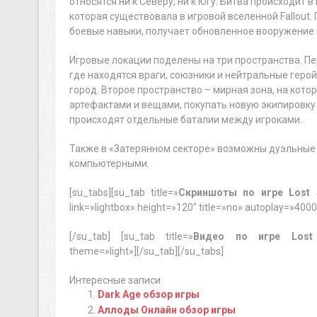
относятся ни к Северу, ни к Югу. Битва происходит
которая существовала в игровой вселенной Fallout
боевые навыки, получает обновленное вооружение 
Игровые локации поделены на три пространства. Пер
где находятся враги, союзники и нейтральные геро
город. Второе пространство – мирная зона, на кото
артефактами и вещами, покупать новую экипировку 
происходят отдельные баталии между игроками.
Также в «Затерянном секторе» возможны дуэльные с
компьютерными.
[su_tabs][su_tab title=»
Скриншоты по игре Lost 
link=»lightbox» height=»120″ title=»no» autoplay=»400
[/su_tab] [su_tab title=»
Видео по игре Lost 
theme=»light»][/su_tab][/su_tabs]
Интересные записи
Dark Age обзор игры
Аллоды Онлайн обзор игры