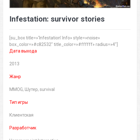
Infestation: survivor stories
[su_box title=»‘Infestation’ Info» style=»noise»
box_color=»#c82532″ title_color=»#ffffff» radius=»4″]
Дата выхода
2013
Жанр
MMOG, Шутер, survival
Тип игры
Клиентская
Разработчик