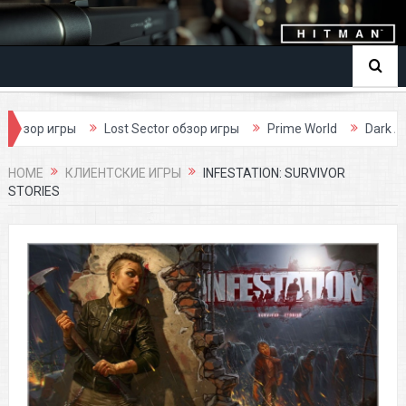
игры
Lost Sector обзор игры
Prime World
Dark Age обзор
HOME
КЛИЕНТСКИЕ ИГРЫ
INFESTATION: SURVIVOR
STORIES