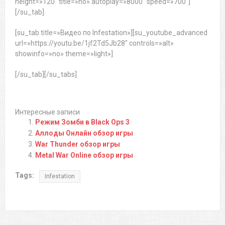
height=»120″ title=»no» autoplay=»8000″ speed=»700″]
[/su_tab]
[su_tab title=»Видео по Infestation»][su_youtube_advanced
url=»https://youtu.be/1jf2Td5Jb28″ controls=»alt»
showinfo=»no» theme=»light»]
[/su_tab][/su_tabs]
Интересные записи
Режим Зомби в Black Ops 3
Аллоды Онлайн обзор игры
War Thunder обзор игры
Metal War Online обзор игры
Tags:
Infestation