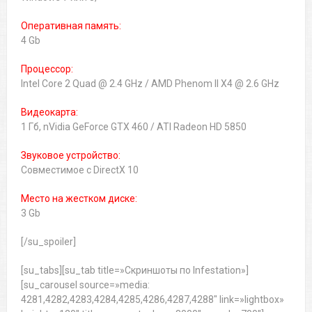
Оперативная память:
4 Gb
Процессор:
Intel Core 2 Quad @ 2.4 GHz / AMD Phenom II X4 @ 2.6 GHz
Видеокарта:
1 Гб, nVidia GeForce GTX 460 / ATI Radeon HD 5850
Звуковое устройство:
Совместимое с DirectX 10
Место на жестком диске:
3 Gb
[/su_spoiler]
[su_tabs][su_tab title=»Скриншоты по Infestation»]
[su_carousel source=»media:
4281,4282,4283,4284,4285,4286,4287,4288″ link=»lightbox»