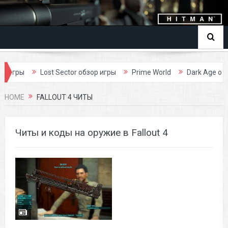
ы
Lost Sector обзор игры
Prime World
Dark Age обзор иг
HOME
FALLOUT 4 ЧИТЫ
Читы и коды на оружие в Fallout 4