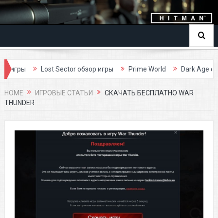
ы
Lost Sector обзор игры
Prime World
Dark Age обзор иг
HOME
ИГРОВЫЕ СТАТЬИ
СКАЧАТЬ БЕСПЛАТНО WAR
THUNDER