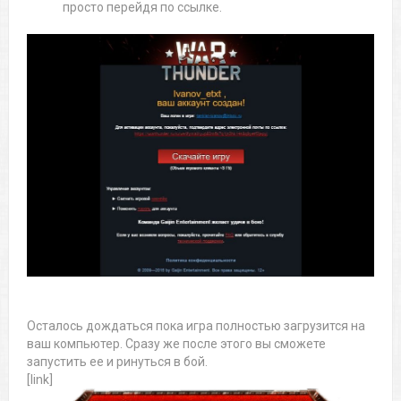
просто перейдя по ссылке.
Осталось дождаться пока игра полностью загрузится на
ваш компьютер. Сразу же после этого вы сможете
запустить ее и ринуться в бой.
[link]