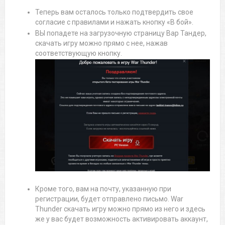
Теперь вам осталось только подтвердить свое
согласие с правилами и нажать кнопку «В бой».
ВЫ попадете на загрузочную страницу Вар Тандер,
скачать игру можно прямо с нее, нажав
соответствующую кнопку.
Кроме того, вам на почту, указанную при
регистрации, будет отправлено письмо. War
Thunder скачать игру можно прямо из него и здесь
же у вас будет возможность активировать аккаунт,