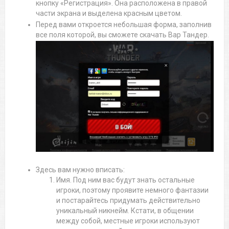
кнопку «Регистрация». Она расположена в правой
части экрана и выделена красным цветом.
Перед вами откроется небольшая форма, заполнив
все поля которой, вы сможете скачать Вар Тандер.
Здесь вам нужно вписать:
Имя. Под ним вас будут знать остальные
игроки, поэтому проявите немного фантазии
и постарайтесь придумать действительно
уникальный никнейм. Кстати, в общении
между собой, местные игроки используют