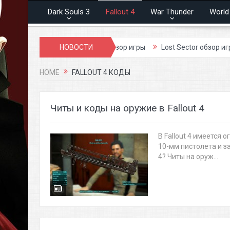
Dark Souls 3
Fallout 4
War Thunder
World
ры
Blood and Soul обзор игры
НОВОСТИ
Lost Sector обзор игры
Pri
HOME
FALLOUT 4 КОДЫ
Читы и коды на оружие в Fallout 4
В Fallout 4 имеется
10-мм пистолета и за
4? Читы на оруж...