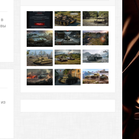
 в
 вы
 из