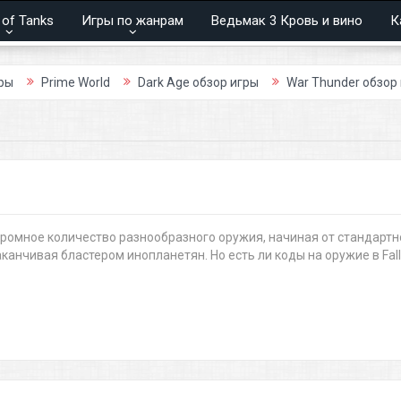
 of Tanks
Игры по жанрам
Ведьмак 3 Кровь и вино
К
me World
Dark Age обзор игры
War Thunder обзор игры
 огромное количество разнообразного оружия, начиная от стандартн
канчивая бластером инопланетян. Но есть ли коды на оружие в Fall