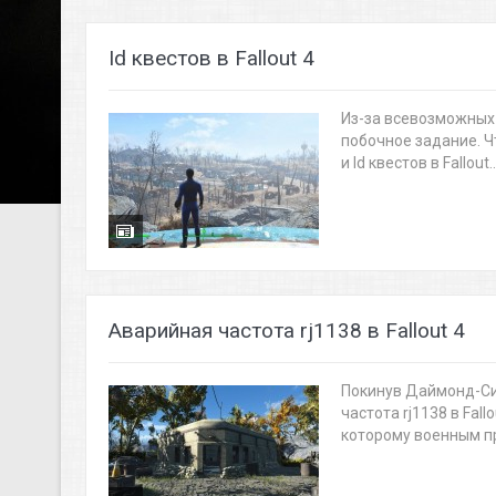
Id квестов в Fallout 4
Из-за всевозможных 
побочное задание. Ч
и Id квестов в Fallout..
Аварийная частота rj1138 в Fallout 4
Покинув Даймонд-Си
частота rj1138 в Fal
которому военным пр.