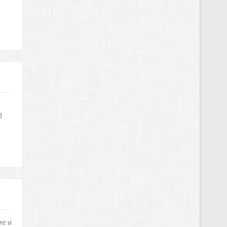
d
ие и