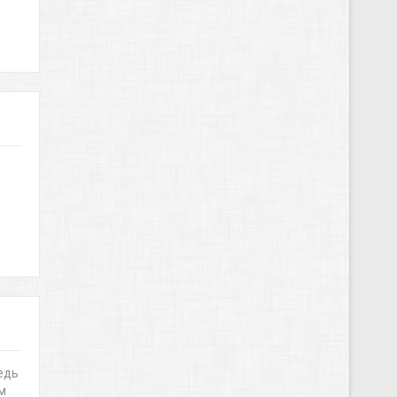
едь
м