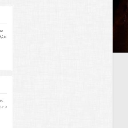
ли
анды
ая
асно