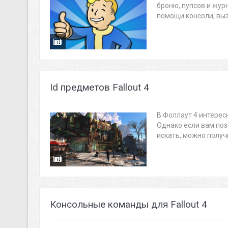
броню, пупсов и жур
помощи консоли, выз.
Id предметов Fallout 4
В Фоллаут 4 интерес
Однако если вам поз
искать, можно получи
Консольные команды для Fallout 4