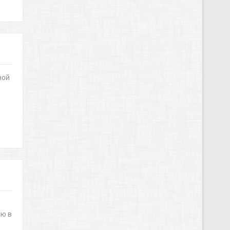
ной
ню в