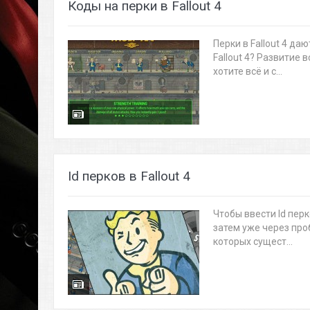
Коды на перки в Fallout 4
Перки в Fallout 4 да
Fallout 4? Развитие 
хотите всё и с...
Id перков в Fallout 4
Чтобы ввести Id перко
затем уже через про
которых сущест...