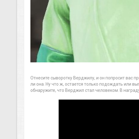
Отнесите сыворотку Верджилу, и он попросит вас п
ли она. Ну что ж, остается только подождать или в
обнаружите, что Верджил стал человеком. В награду