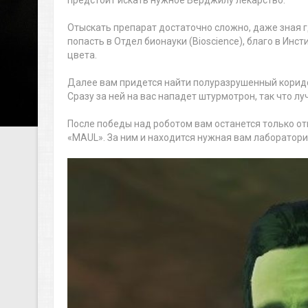
предстоит искать нужное Верджилу лекарство.
Отыскать препарат достаточно сложно, даже зная гд
попасть в Отдел бионауки (Bioscience), благо в Инс
цвета.
Далее вам придется найти полуразрушенный коридо
Сразу за ней на вас нападет штурмотрон, так что л
После победы над роботом вам останется только от
«MAUL». За ним и находится нужная вам лаборатория