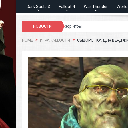
Dark Souls 3
Fallout 4
War Thunder
World
игры
Panzar обзор игры
НОВОСТИ
HOME
ИГРА FALLOUT 4
СЫВОРОТКА ДЛЯ ВЕРДЖИЛ