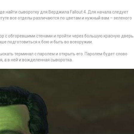
е найти сыворотку для Верджила Fallout 4. Для начала следует
титуте все отделы различаются по цветам и нужный вам – зеленого
р с обгоревшими стенами и пройти через большую красную дверь
учше подготовиться к бою и быть во всеоружии.
ыскать терминал с паролем и открыть его. Паролем будет слово
, а в ней и вожделенная сыворотка.