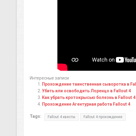
Интересные записи
Прохождение таинственная сыворотка в Fall
Убить или освободить Лоренцо в Fallout 4
Как убрать кротокрысью болезнь в Fallout 4
Прохождение Агентурная работа Fallout 4
Tags:
Fallout 4 квесты
Fallout 4 прохождение