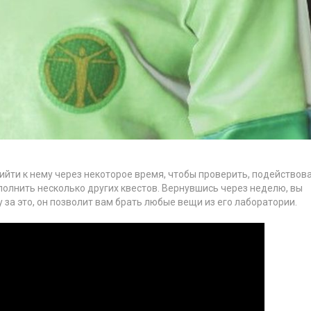
рийти к нему через некоторое время, чтобы проверить, подействов
ыполнить несколько других квестов. Вернувшись через неделю, вы
 за это, он позволит вам брать любые вещи из его лаборатории.