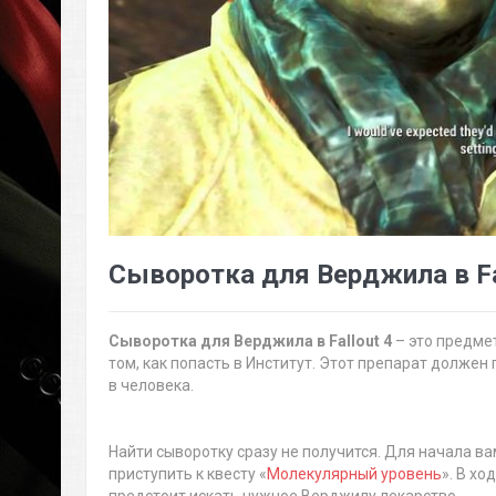
Сыворотка для Верджила в Fa
Сыворотка для Верджила в Fallout 4
– это предме
том, как попасть в Институт. Этот препарат долже
в человека.
Найти сыворотку сразу не получится. Для начала в
приступить к квесту «
Молекулярный уровень
». В хо