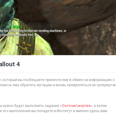
llout 4
т, который вы пообещаете принести ему в обмен на информацию о
н помочь ему обратить мутацию и вновь превратиться из супермута
ам нужно будет выполнить задание «
Охотник\жертва
», а затем
де его выполнения вы попадете в Институт и именно здесь вам