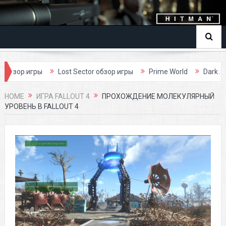
ор игры
Lost Sector обзор игры
Prime World
Dark Age обз
HOME
ИГРА FALLOUT 4
ПРОХОЖДЕНИЕ МОЛЕКУЛЯРНЫЙ
УРОВЕНЬ В FALLOUT 4