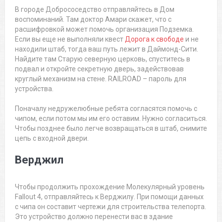
В городе Добрососедство отправляйтесь в Дом
воспоминаний. Там доктор Амари скажет, что с
расшифровкой может помочь организация Подземка.
Если вы еще не выполняли квест
Дорога к свободе
и не
находили штаб, тогда ваш путь лежит в Даймонд-Сити.
Найдите там Старую северную церковь, спуститесь в
подвал и откройте секретную дверь, задействовав
круглый механизм на стене. RAILROAD – пароль для
устройства.
Поначалу недружелюбные ребята согласятся помочь с
чипом, если потом мы им его оставим. Нужно согласиться.
Чтобы позднее было легче возвращаться в штаб, снимите
цепь с входной двери.
Верджил
Чтобы продолжить прохождение Молекулярный уровень
Fallout 4, отправляйтесь к Верджилу. При помощи данных
с чипа он составит чертежи для строительства телепорта.
Это устройство должно перенести вас в здание