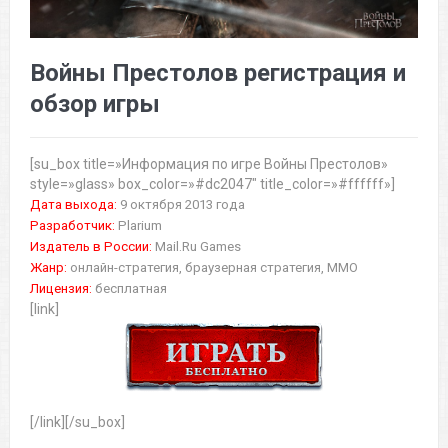
Войны Престолов регистрация и
обзор игры
[su_box title=»Информация по игре Войны Престолов»
style=»glass» box_color=»#dc2047″ title_color=»#ffffff»]
Дата выхода:
9 октября 2013 года
Разработчик:
Plarium
Издатель в России:
Mail.Ru Games
Жанр:
онлайн-стратегия, браузерная стратегия, MMO
Лицензия:
бесплатная
[link]
[/link][/su_box]