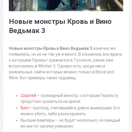
Новые монстры Кровь и Вино
Ведьмак 3
Новые монстры Кровь и Вино Ведьмак 3
конечно же
появились, но их не так уж и много. В основном, все враги,
с которыми Геральт сражается в Туссенте, ранее уже
встречались в Witcher 3. Однако есть среди них и
уникальные, найти которых можно только в Blood and
Wine. Вот примеры таких чудовищ:
Шарлей
– громадный монстр, с которым Геральту
предстоит сразиться на арене.
Вихт
–трупоед, считавшийся давно вымершим. Его
можно убить, либо расколдовать.
Высшие вампиры – их будет несколько, но каждый
из них по-своему уникален.