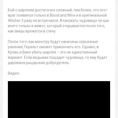
Бой с шарлеем достаточно сложный, тем более, что этот
враг появился только в Blood and Wine и в оригинальной
Witcher 3 разу не встречался. Атаковать чудовище лучше
всего только в живот, который открывается после того,
как зверь врежется в стену.
После того, как монстру будут нанесены серьезные
ранения, Геральт сможет прикончить его. Однако, в
Кровь и Вино убить шарлея – это не единственный
вариант. Если ведьмак пощадит чудовище, то ему будет
дарована рыцарская добродетель.
Видео: