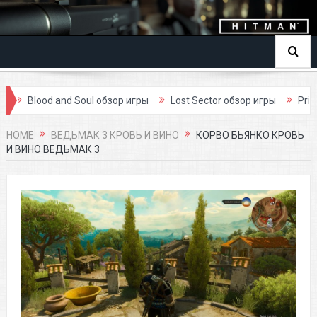
Blood and Soul обзор игры
Lost Sector обзор игры
Prime W
HOME
ВЕДЬМАК 3 КРОВЬ И ВИНО
КОРВО БЬЯНКО КРОВЬ
И ВИНО ВЕДЬМАК 3