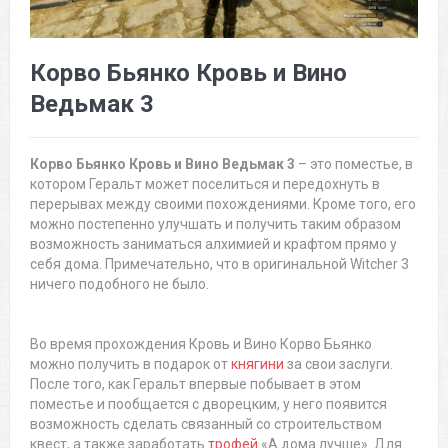
Корво Бьянко Кровь и Вино
Ведьмак 3
Корво Бьянко Кровь и Вино Ведьмак 3
– это поместье, в
котором Геральт может поселиться и передохнуть в
перерывах между своими похождениями. Кроме того, его
можно постепенно улучшать и получить таким образом
возможность заниматься алхимией и крафтом прямо у
себя дома. Примечательно, что в оригинальной Witcher 3
ничего подобного не было.
Во время прохождения Кровь и Вино Корво Бьянко
можно получить в подарок от
княгини
за свои заслуги.
После того, как Геральт впервые побывает в этом
поместье и пообщается с дворецким, у него появится
возможность сделать связанный со строительством
квест, а также заработать
трофей
«А дома лучше». Для