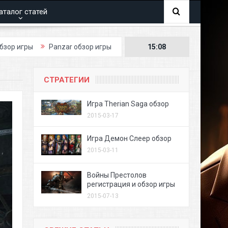
аталог статей
ы
Panzar обзор игры
15:08
СТРАТЕГИИ
Игра Therian Saga обзор
2015-03-17
Игра Демон Слеер обзор
2015-03-11
Войны Престолов
регистрация и обзор игры
2015-07-13