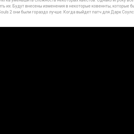
легка уменьшить сложность некоторых квестов. Однако игроку все
ть их. Будут внесены изменения в некоторые ковеннты, которые б
ouls 2 они были гораздо лучше. Когда выйдет патч для Дарк Соулс