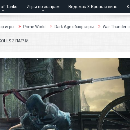
 of Tanks
Игры по жанрам
Ведьмак 3 Кровь и вино
К
Prime World
Dark Age обзор игры
War Thunder обзор игр
SOULS 3 ПАТЧИ