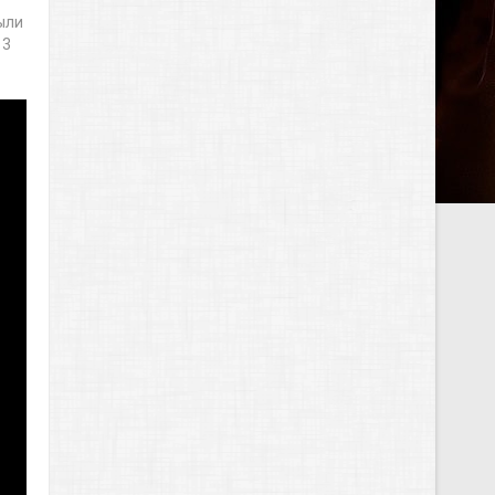
ыли
 3