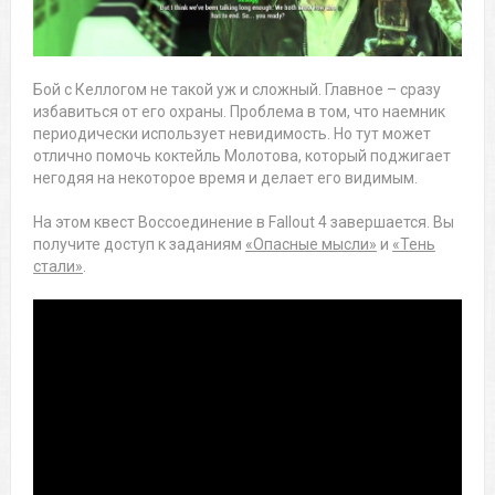
Бой с Келлогом не такой уж и сложный. Главное – сразу
избавиться от его охраны. Проблема в том, что наемник
периодически использует невидимость. Но тут может
отлично помочь коктейль Молотова, который поджигает
негодяя на некоторое время и делает его видимым.
На этом квест Воссоединение в Fallout 4 завершается. Вы
получите доступ к заданиям
«Опасные мысли»
и
«Тень
стали»
.