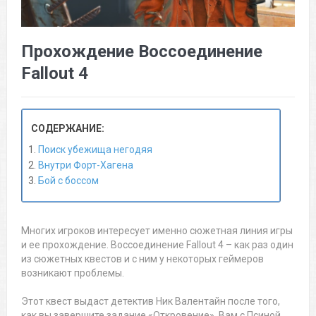
Прохождение Воссоединение
Fallout 4
СОДЕРЖАНИЕ:
Поиск убежища негодяя
Внутри Форт-Хагена
Бой с боссом
Многих игроков интересует именно сюжетная линия игры
и ее прохождение. Воссоединение Fallout 4 – как раз один
из сюжетных квестов и с ним у некоторых геймеров
возникают проблемы.
Этот квест выдаст детектив Ник Валентайн после того,
как вы завершите задание
«Откровение»
. Вам с Псиной