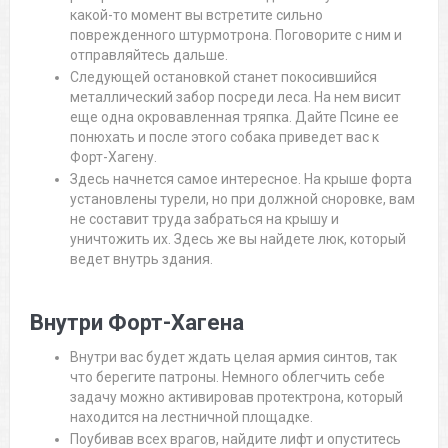
какой-то момент вы встретите сильно
поврежденного штурмотрона. Поговорите с ним и
отправляйтесь дальше.
Следующей остановкой станет покосившийся
металлический забор посреди леса. На нем висит
еще одна окровавленная тряпка. Дайте Псине ее
понюхать и после этого собака приведет вас к
Форт-Хагену.
Здесь начнется самое интересное. На крыше форта
установлены турели, но при должной сноровке, вам
не составит труда забраться на крышу и
уничтожить их. Здесь же вы найдете люк, который
ведет внутрь здания.
Внутри Форт-Хагена
Внутри вас будет ждать целая армия синтов, так
что берегите патроны. Немного облегчить себе
задачу можно активировав протектрона, который
находится на лестничной площадке.
Поубивав всех врагов, найдите лифт и опуститесь