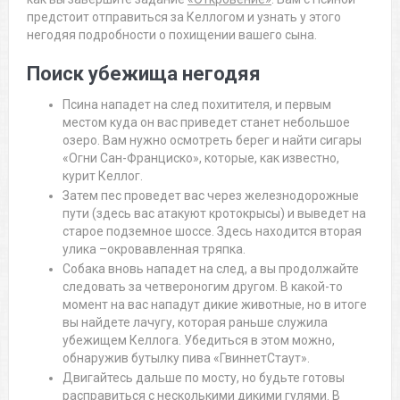
предстоит отправиться за Келлогом и узнать у этого
негодяя подробности о похищении вашего сына.
Поиск убежища негодяя
Псина нападет на след похитителя, и первым
местом куда он вас приведет станет небольшое
озеро. Вам нужно осмотреть берег и найти сигары
«Огни Сан-Франциско», которые, как известно,
курит Келлог.
Затем пес проведет вас через железнодорожные
пути (здесь вас атакуют кротокрысы) и выведет на
старое подземное шоссе. Здесь находится вторая
улика –окровавленная тряпка.
Собака вновь нападет на след, а вы продолжайте
следовать за четвероногим другом. В какой-то
момент на вас нападут дикие животные, но в итоге
вы найдете лачугу, которая раньше служила
убежищем Келлога. Убедиться в этом можно,
обнаружив бутылку пива «ГвиннетСтаут».
Двигайтесь дальше по мосту, но будьте готовы
расправиться с несколькими дикими гулями. В