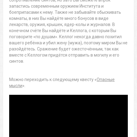
сопротивление синтов, но зато Вы сможете впрок
запастись современным оружием Института и
боеприпасами к нему. Также не забывайте обыскивать
комнаты, в них Вы найдёте много бонусов в виде
лекарств, оружия, крышек, ядер-колы и журналов. В
конечном счёте Вы найдёте и Келлога, с которым Вы
поговорите «по душам». Келлог некогда давно похитил
вашего ребёнка и убил жену (мужа), поэтому миром Вы не
разойдётесь. Сражение будет ожесточённым, так как
вместе с Келлогом придётся отправить в могилу и его
синтов.
Можно переходить к следующему квесту «
Опасные
мысли
».