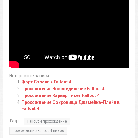
Интересные записи
Форт Стронг в Fallout 4
Прохождение Воссоединение Fallout 4
Прохождение Карьер Тикет Fallout 4
Прохождение Сокровища Джамейка-Плейн в
Fallout 4
Tags:
Fallout 4 прохождение
прохождение Fallout 4 видео