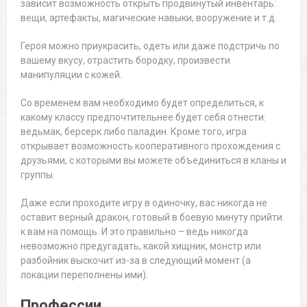
зависит возможность открыть продвинутый инвентарь:
вещи, артефакты, магические навыки, вооружение и т.д.
Героя можно приукрасить, одеть или даже подстричь по
вашему вкусу, отрастить бородку, произвести
манипуляции с кожей.
Со временем вам необходимо будет определиться, к
какому классу предпочтительнее будет себя отнести:
ведьмак, берсерк либо паладин. Кроме того, игра
открывает возможность кооперативного прохождения с
друзьями, с которыми вы можете объединиться в кланы и
группы.
Даже если проходите игру в одиночку, вас никогда не
оставит верный дракон, готовый в боевую минуту прийти
к вам на помощь. И это правильно – ведь никогда
невозможно предугадать, какой хищник, монстр или
разбойник выскочит из-за в следующий момент (а
локации переполнены ими).
Профессии