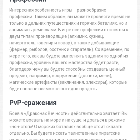
Интересная особенность игры – разнообразие
профессии. Таким образом, вы можете провести время не
только в дальних путешествиях и горячих баталиях, но и
занимаясь ремеслами. В игре все профессии относятся к
двум типам: производящие (алхимик, кузнец,
начертатель, ювелир и повар), а также добывающие
(фермер, рыболов, охотник и старатель). Со временем, по
мере того, как вы будете выполнять задания по одной из
профессии, уровень вашего мастерства будет расти,
благодаря чему вы будете способны создавать ценный
предмет, например, вооружение (доспехи, мечи),
магические артефакты (заклинания, элексиры), которые
будет вполне возможно выгодно продать.
PvP-сражения
Боев в «Драконах Вечности» действительно хватает! Вы
можете воевать на море и на суше, и драться в режиме
«нон-стоп»! О морских баталиях вообще стоит сказать
отдельно. Вы будете искать таинственные пиратские
пиастры, после чего станет возможно принять участие в