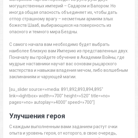
могущественных империй – Садаром и Валором. Но
иногда общая опасность объединяет их, чтобы дать
отпор страшному врагу – несметным армиям злых
божеств Шааб, выбирающихся на поверхность из
опасного и темного мира Бездны.
С самого начала вам необходимо будет выбрать
наиболее близкую вам Империю из представленных двух.
Поначалу вы пройдете обучение в Академии Войны, где
мудрые наставники научат вас основам рыцарского
мастерства и навыкам владения мечом, либо волшебным
заклинаниям и чарующей магии.
[su_slider source=»media: 891,892,893,894,895″
link=»lightbox» width=»700″ height=»520″ title=»no»
pages=»no» autoplay=»4000″ speed=»700″]
Улучшения героя
С каждым выполненным вами заданием растут очки
опыта и уровень героя, от которого, в свою очередь,