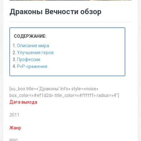
Драконы Вечности обзор
СОДЕРЖАНИЕ:
Описание мира
Улучшения героя
Профессии
PvP-сражения
[su_box title=»‘Драконы’ Info» style=»noise»
box_color=»#ef1d2d» title_color=»#ffffff» radius=»4″]
Дата выхода
2011
Жанр
RPG