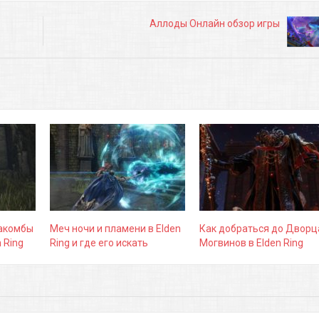
Аллоды Онлайн обзор игры
такомбы
Меч ночи и пламени в Elden
Как добраться до Дворц
 Ring
Ring и где его искать
Могвинов в Elden Ring