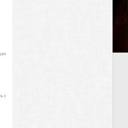
дая
ь с