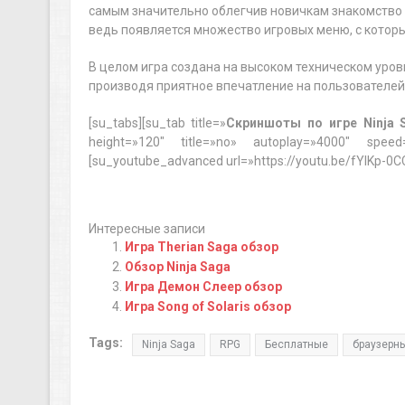
самым значительно облегчив новичкам знакомство с
ведь появляется множество игровых меню, с котор
В целом игра создана на высоком техническом уров
производя приятное впечатление на пользователей 
[su_tabs][su_tab title=»
Скриншоты по игре Ninja 
height=»120″ title=»no» autoplay=»4000″ speed=
[su_youtube_advanced url=»https://youtu.be/fYIKp-0CC
Интересные записи
Игра Therian Saga обзор
Обзор Ninja Saga
Игра Демон Слеер обзор
Игра Song of Solaris обзор
Tags:
Ninja Saga
RPG
Бесплатные
браузерн