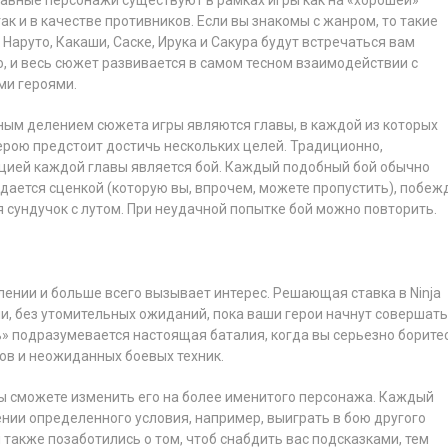
так и в качестве противников. Если вы знакомы с жанром, то такие
к Наруто, Какаши, Саске, Ирука и Сакура будут встречаться вам
, и весь сюжет развивается в самом тесном взаимодействии с
ми героями.
ным делением сюжета игры являются главы, в каждой из которых
ерою предстоит достичь нескольких целей. Традиционно,
цией каждой главы является бой. Каждый подобный бой обычно
дается сценкой (которую вы, впрочем, можете пропустить), побеж
я сундучок с лутом. При неудачной попытке бой можно повторить.
ении и больше всего вызывает интерес. Решающая ставка в Ninja
ми, без утомительных ожиданий, пока ваши герои начнут совершать
ь» подразумевается настоящая баталия, когда вы серьезно боритес
в и неожиданных боевых техник.
вы сможете изменить его на более именитого персонажа. Каждый
нии определенного условия, например, выиграть в бою другого
и также позаботились о том, чтоб снабдить вас подсказками, тем