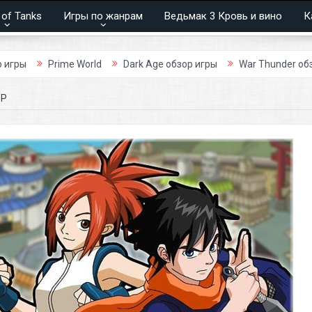
 of Tanks
Игры по жанрам
Ведьмак 3 Кровь и вино
К
Prime World
Dark Age обзор игры
War Thunder обзор игры
ОР