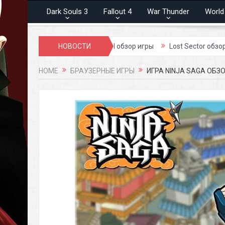
Dark Souls 3
Fallout 4
War Thunder
World
р игры
Blood and Soul обзор игры
НОВОСТИ
Lost Sector обзор игры
HOME
БРАУЗЕРНЫЕ ИГРЫ
ИГРА NINJA SAGA ОБЗ