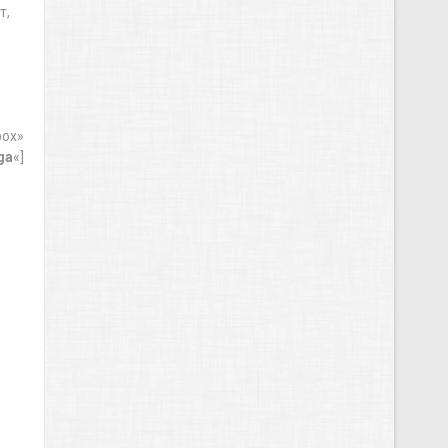
т,
box»
ga
«]