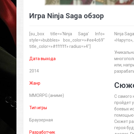
Игра Ninja Saga обзор
[su_box title=»‘Ninja Saga’ Info»
Ninja Sag
style=»bubbles» box_color=»#ee4c69″
«Наруто»
title_color=»#ffffff» radius=»4″]
Уникальна
Дата выхода
многопол
или, напр
2014
разрабаты
Жанр
Сюже
MMORPG (аниме)
С самого
пройдет 
Тип игры
боевых и
помощью 
Браузерная
Сюжет раз
героя бу
Разработчик
диалог. Г