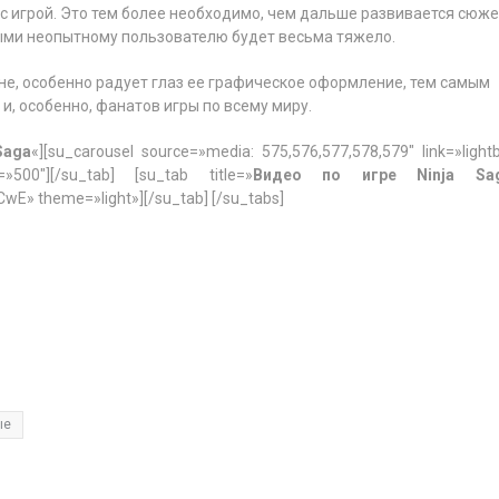
 игрой. Это тем более необходимо, чем дальше развивается сюже
ыми неопытному пользователю будет весьма тяжело.
не, особенно радует глаз ее графическое оформление, тем самым
и, особенно, фанатов игры по всему миру.
Saga
«][su_carousel source=»media: 575,576,577,578,579″ link=»light
»500″][/su_tab] [su_tab title=»
Видео по игре Ninja Sa
wE» theme=»light»][/su_tab] [/su_tabs]
ые