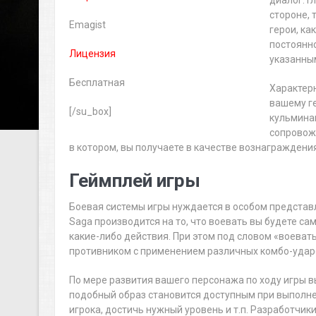
стороне, 
Emagist
герои, ка
постоянно
Лицензия
указанны
Бесплатная
Характер
вашему г
[/su_box]
кульмина
сопровож
в котором, вы получаете в качестве вознаграждени
Геймплей игры
Боевая системы игры нуждается в особом представл
Saga производится на то, что воевать вы будете са
какие-либо действия. При этом под словом «воеват
противником с применением различных комбо-ударо
По мере развития вашего персонажа по ходу игры 
подобный образ становится доступным при выполне
игрока, достичь нужный уровень и т.п. Разработчик