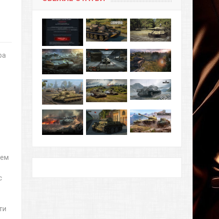
ра
е
жем
с
ти