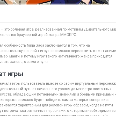
a – это ролевая игра, реализованная по мотивам удивительного ми
, является браузерной игрой жанра MMORPG.
я особенность Ninja Saga заключается в том, что на
ьзовательскую онлайн-игру невозможно переложить сюжет аним
имер, манги, и потому игру такого нетипичного жанра приходится
вать заново, с самого нуля.
т игры
 начала игры пользователь вместе со своим виртуальным персона
удивительный путь от начального уровня до магистра восточных
скусств, обладающим потаенными знаниями и боевыми приемами, 
которых возможно будет победить самых матерых соперников.
вивается характерным для ролевой игры образом, когда на пути
дут встречаться различные персонажи, с которыми необходимо вес
лавные персонажи существуют в рамках игры как на «хорошей»