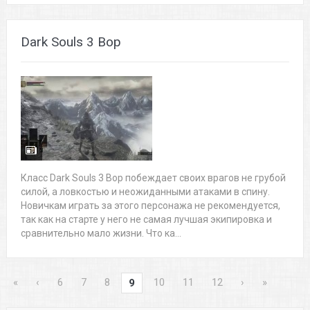
Dark Souls 3 Вор
Класс Dark Souls 3 Вор побеждает своих врагов не грубой
силой, а ловкостью и неожиданными атаками в спину.
Новичкам играть за этого персонажа не рекомендуется,
так как на старте у него не самая лучшая экипировка и
сравнительно мало жизни. Что ка...
«
‹
6
7
8
10
11
12
›
»
9