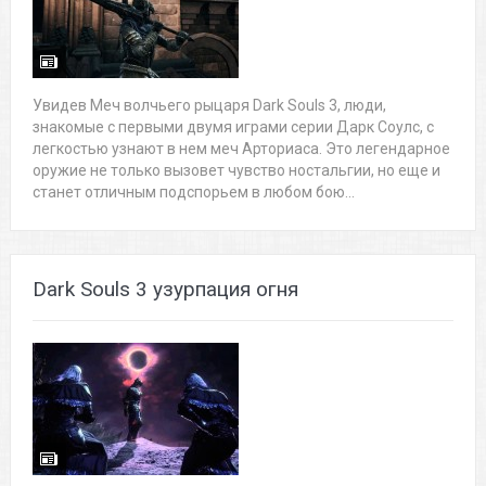
Увидев Меч волчьего рыцаря Dark Souls 3, люди,
знакомые с первыми двумя играми серии Дарк Соулс, с
легкостью узнают в нем меч Арториаса. Это легендарное
оружие не только вызовет чувство ностальгии, но еще и
станет отличным подспорьем в любом бою...
Dark Souls 3 узурпация огня