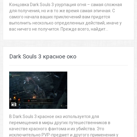
Концовка Dark Souls 3 узурпация огня – самая сложная
для получения, но и в то же время самая эпичная. С
самого начала ваших приключений вам придется
выполнить несколько определенных действий, иначе у
вас ничего не получится. Прежде всего, найдит...
Dark Souls 3 красное око
В Dark Souls 3 красное око используется для
перемещения в миры других путешественников в
качестве красного фантома и их убийства. Это
исключительно PVP-предмет и другого применения у