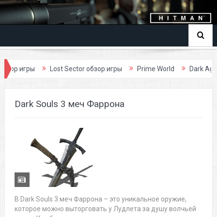
гры
Lost Sector обзор игры
Prime World
Dark Age обзор и
Dark Souls 3 меч Фаррона
В Dark Souls 3 меч Фаррона – это уникальное оружие,
которое можно выторговать у Лудлета за душу волчьей