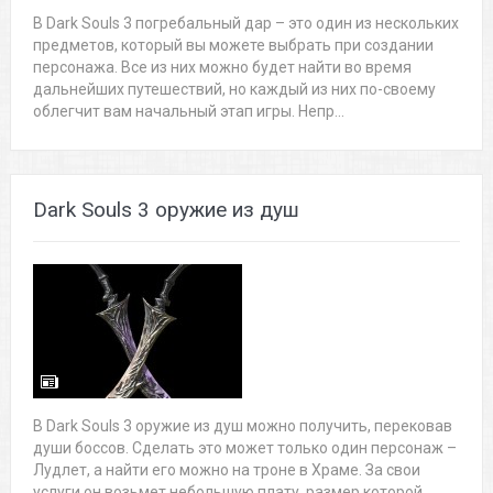
В Dark Souls 3 погребальный дар – это один из нескольких
предметов, который вы можете выбрать при создании
персонажа. Все из них можно будет найти во время
дальнейших путешествий, но каждый из них по-своему
облегчит вам начальный этап игры. Непр...
Dark Souls 3 оружие из душ
В Dark Souls 3 оружие из душ можно получить, перековав
души боссов. Сделать это может только один персонаж –
Лудлет, а найти его можно на троне в Храме. За свои
услуги он возьмет небольшую плату, размер которой