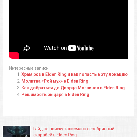
Интересные записи
Храм роз в Elden Ring и как попасть в эту локацию
Молитва «Рой мух» в Elden Ring
Как добраться до Дворца Могвинов в Elden Ring
Решимость рыцаря в Elden Ring
Гайд по поиску талисмана серебрянный
скарабей в Elden Ring