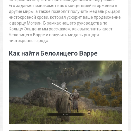
Его задания познакомят вас с концепцией вторжения в
другие миры, а также позволят получить медаль рыцаря
чистокровной крови, которая ускорит ваше продвижение
к дворцу Могвин. В рамках нашего руководства по
Кольцу Эльдена мы расскажем, как выполнить квест
Белолицего Варре и получить медаль рыцаря
чистокровного рода.
Как найти Белолицего Варре