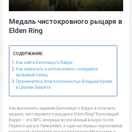
Медаль чистокровного рыцаря в
Elden Ring
СОДЕРЖАНИЕ:
Как найти Белолицего Варре
Как захватить и использовать гноящийся
кровавый палец
Проникнитесь благосклонностью Владыки Крови
в Церкви Запрета
Как выполнить задание Белолицего Варре и получить
медаль чистокровного рыцаря в Elden Ring? Белолицый
Варре — это NPC, впервые встреченный вскоре после
Первого шага в Лимгрейве, и один из первых персонажей,
которых вы встретите при исследовании Междуземья.