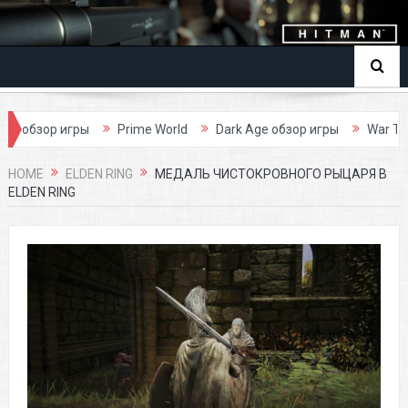
rime World
Dark Age обзор игры
War Thunder обзор игры
HOME
ELDEN RING
МЕДАЛЬ ЧИСТОКРОВНОГО РЫЦАРЯ В
ELDEN RING