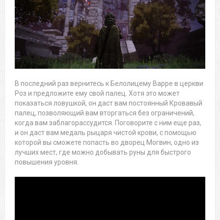
В последний раз вернитесь к Белолицему Варре в церкви
Роз и предложите ему свой палец. Хотя это может
показаться ловушкой, он даст вам постоянный Кровавый
палец, позволяющий вам вторгаться без ограничений,
когда вам заблагорассудится. Поговорите с ним еще раз,
и он даст вам медаль рыцаря чистой крови, с помощью
которой вы сможете попасть во дворец Могвин, одно из
лучших мест, где можно добывать руны для быстрого
повышения уровня.