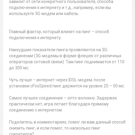
зависит от сети конкретного пользователя, способа
подключения к интернету и т.д., например, если вы
используете 3G-модем или кабель.
Главный фактор, который влияет на пинг – способ
подключения к интернету.
Наихудшие показатели пинга проявляются на 3G-
соединении (3G-модемы в форме флешек от различных
операторов сотовой связи). Там пинг поднимается от 110
до 300 мс.
Чуть лучше – интернет через IDSL-модем, после
установки cFosSpeed пинг держится на уровне 25 – 50 мс.
Самое лучшее соединение – опто-волокно. Задержек
практически нет, игра летает благодаря прямому
соединению с интернетом.
Поделитесь в комментариях, помог ли вам данный способ
снизить пинг, и если помог, то насколько пинг
сократился?