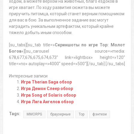
ходом, а можете верхом на животных, благо ездоков в
игре хватает. По ходу развития сюжета вы можете
приручить питомца, который станет верным помощником
для вас в бою. За выполненное задание вас могут
наградить уникальным артефактом, который крайне
тяжело добыть иным способом.
[su_tabs][su_tab title=»
Скриншоты по игре Тор: Молот
Богов
«][su_carousel source=»media:
678,677,676,675,674,673″ link=»lightbox» height=»120″
title=»no» autoplay=»4000″ speed=»500″][/su_tab] [/su_tabs]
Интересные записи
Игра Therian Saga обзор
Игра Демон Слеер обзор
Игра Song of Solaris обзор
Игра Лига Ангелов обзор
Tags:
MMORPG
браузерные
Тор
фэнтези