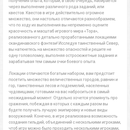
получения опыта, который, в свою очередь, набирается
через выполнение различного рода заданий, или
квестов. Квестов в игре действительно огромное
множество, они настолько отличаются разнообразием,
что по ходу их выполнения вы непременно оцените
красочность и масштаб игрового мира «Тора»,
реализованного детально проработанными локациями
скандинавского фэнтези! Исследуя таинственный Север,
вы наткнетесь на множество опасностей и решите не
одну головоломку, выполняя остросюжетные задания и
зарабатывая тем самым очки боевого опыта.
Локации отличаются богатым набором, вам предстоит
посетить множество величественных городов, равнин и
гор, таинственных лесов и подземелий, населенных
чудовищами, готовыми на вас наброситься в самый
неожиданный момент. Отдельно хочется упомянуть про
сражения, побеждая в которых с каждым разом вы
будете получать лучшую экипировку и новые виды
вооружений. Конечно, в игре реализована возможность
создания гильдий, объединений с несколькими игроками,
чтоб игру можно было проходить несколькими игроками,