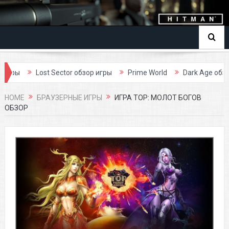
ы
Lost Sector обзор игры
Prime World
Dark Age обзор игр
HOME
БРАУЗЕРНЫЕ ИГРЫ
ИГРА ТОР: МОЛОТ БОГОВ
ОБЗОР