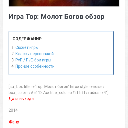
Игра Тор: Молот Богов обзор
СОДЕРЖАНИЕ:
Сюжет игры
Классы персонажей
PvP / PvE-бои игры
Прочие особенности
[su_box title=»‘Тор: Молот богов’ Info» style=»noise»
box_color=»#e1127a» title_color=»#ffffff» radius=»4″]
Дата выхода
2014
Жанр