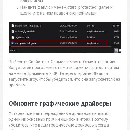
вашей игры.
Найдите файл с именем start_protected_game и
щелкните на нем правой кнопкой мыши.
Выберите Свойства > Совместимость. Отметьте опцию
Запуск этой программы от имени администратора, затем
нажмите Применить > OK. Теперь откройте Steam и
запустите игру, чтобы убедиться, что она запускается без
проблем.
Обновите графические драйверы
Устаревшие или поврежденные драйверы являются
одной из основных причин ошибок в играх. Поэтому
убедитесь, что ваши графические драйверы всегда