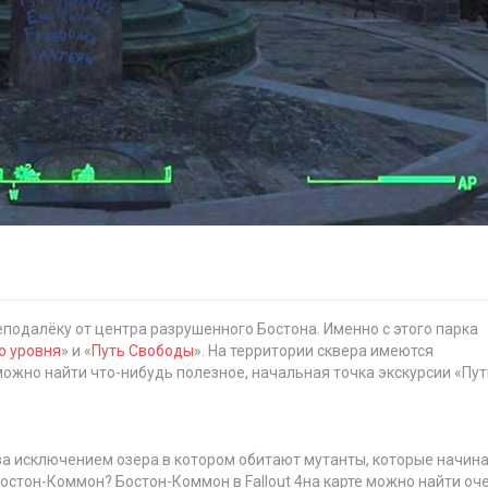
подалёку от центра разрушенного Бостона. Именно с этого парка
о уровня
» и «
Путь Свободы
». На территории сквера имеются
ожно найти что-нибудь полезное, начальная точка экскурсии «Пут
за исключением озера в котором обитают мутанты, которые начин
Бостон-Коммон? Бостон-Коммон в Fallout 4на карте можно найти оч