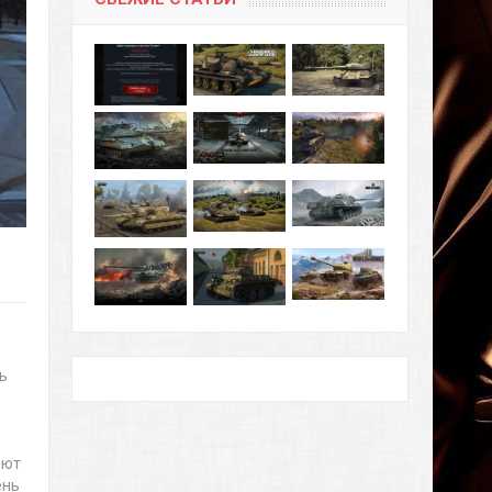
ь
ают
ень