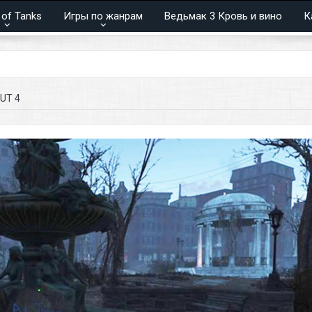
 of Tanks
Игры по жанрам
Ведьмак 3 Кровь и вино
К
UT 4