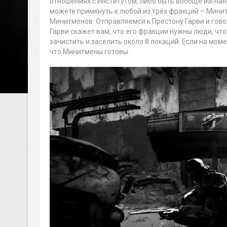
отношениях с Институтом, либо быть вообще изгнанны
можете примкнуть к любой из трёх фракций – Мини
Минитменов. Отправляемся к Престону Гарви и гово
Гарви скажет вам, что его фракции нужны люди, чт
зачистить и заселить около 8 локаций. Если на мом
что Минитмены готовы.