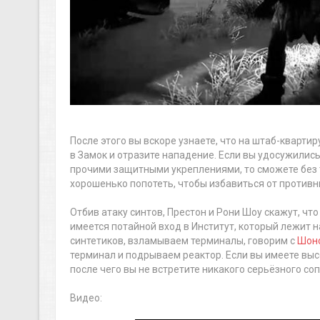
После этого вы вскоре узнаете, что на штаб-кварти
в Замок и отразите нападение. Если вы удосужилис
прочими защитными укреплениями, то сможете без т
хорошенько попотеть, чтобы избавиться от противн
Отбив атаку синтов, Престон и Рони Шоу скажут, что
имеется потайной вход в Институт, который лежит 
синтетиков, взламываем терминалы, говорим с
Шон
терминал и подрываем реактор. Если вы имеете выс
после чего вы не встретите никакого серьёзного со
Видео: