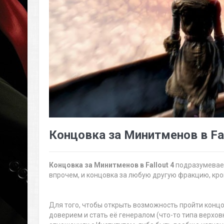
Концовка за Минитменов в Fal
Концовка за Минитменов в Fallout 4
подразумевает
впрочем, и концовка за любую другую фракцию, кро
Для того, чтобы открыть возможность пройти конц
доверием и стать её генералом (что-то типа верхо