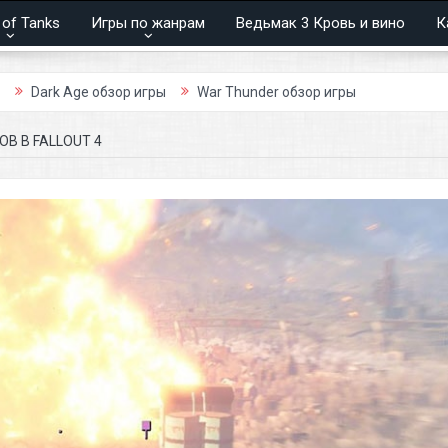
 of Tanks
Игры по жанрам
Ведьмак 3 Кровь и вино
К
 обзор игры
War Thunder обзор игры
В В FALLOUT 4