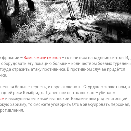
ру фракции –
Замок минитменов
– готовиться нападение синтов. Ид
ь оборудовать эту локацию большим количеством боевых турелей 
руда отразить атаку противника. В противном случае придётся
ика.
 нельзя больше терпеть, и пора атаковать. Стурджес скажет вам, ч
на дней реки Кембридж. Далее всё не так сложно – убиваем
ом
и выслушиваем, какой вы плохой. Взламываем рядом стоящий
окую харизму, то сможете уговорить Отца эвакуировать персонал,
противления.