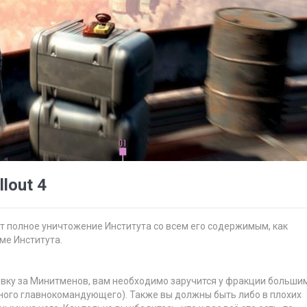
lout 4
 полное уничтожение Института со всем его содержимым, как
ме Института.
овку за Минитменов, вам необходимо заручится у фракции больши
вного главнокомандующего). Также вы должны быть либо в плохих