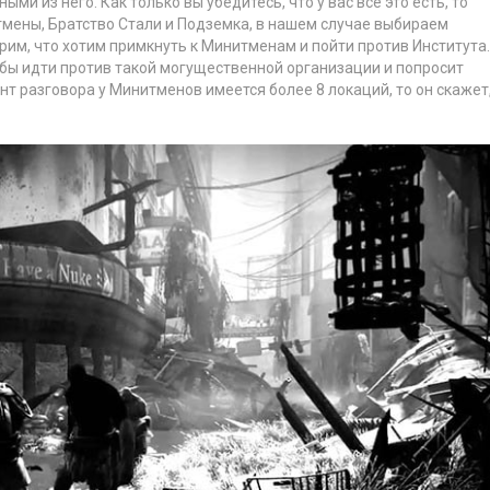
ми из него. Как только вы убедитесь, что у вас всё это есть, то
тмены, Братство Стали и Подземка, в нашем случае выбираем
рим, что хотим примкнуть к Минитменам и пойти против Института.
обы идти против такой могущественной организации и попросит
ент разговора у Минитменов имеется более 8 локаций, то он скажет