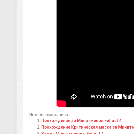
Интересные записи
Прохождение за Минитменов Fallout 4
Прохождение Критическая масса за Минитме
Замок Минитменов в Fallout 4