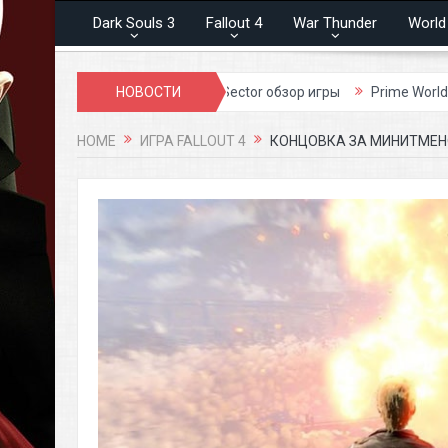
Dark Souls 3
Fallout 4
War Thunder
World
обзор игры
Lost Sector обзор игры
НОВОСТИ
Prime World
Dark Age
HOME
ИГРА FALLOUT 4
КОНЦОВКА ЗА МИНИТМЕНО