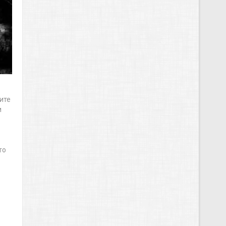
ите
и
то