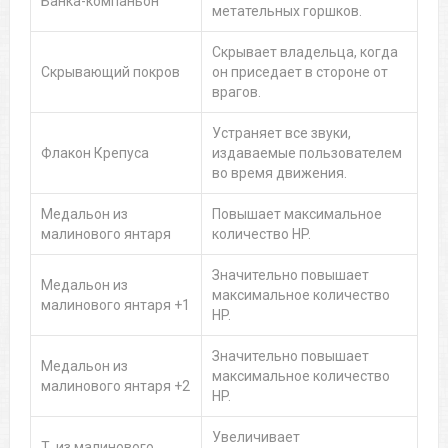
Банка-компаньон
метательных горшков.
Скрывает владельца, когда
Скрывающий покров
он приседает в стороне от
врагов.
Устраняет все звуки,
Флакон Крепуса
издаваемые пользователем
во время движения.
Медальон из
Повышает максимальное
малинового янтаря
количество HP.
Значительно повышает
Медальон из
максимальное количество
малинового янтаря +1
HP.
Значительно повышает
Медальон из
максимальное количество
малинового янтаря +2
HP.
Увеличивает
Т. из малинового