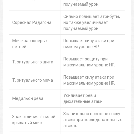
получаемый урон.
Сильно повышает атрибуты,
Соресиал Радагона
но также увеличивает
получаемый урон.
Меч красноперых
Повышает силу атаки при
ветвей
низком уровне HP.
Повышает защиту при
Т. ритуального щита
максимальном уровне HP.
Повышает силу атаки при
Т. ритуального меча
максимальном уровне HP.
Усиливает рев и
Медальон рева
дыхательные атаки.
Значительно повышает силу
Знак отличия «Гнилой
атаки при последовательных
крылатый меч»
атаках.