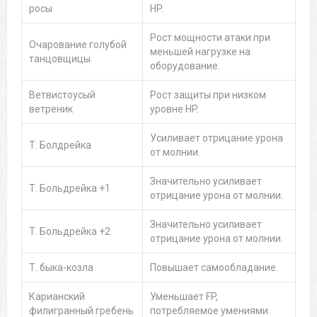
росы
HP.
Рост мощности атаки при
Очарование голубой
меньшей нагрузке на
танцовщицы
оборудование.
Ветвистоусый
Рост защиты при низком
ветреник
уровне HP.
Усиливает отрицание урона
Т. Болдрейка
от молнии.
Значительно усиливает
Т. Больдрейка +1
отрицание урона от молнии.
Значительно усиливает
Т. Больдрейка +2
отрицание урона от молнии.
Т. быка-козла
Повышает самообладание.
Карианский
Уменьшает FP,
филигранный гребень
потребляемое умениями.