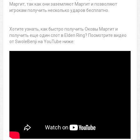
Маргит, так как они заземляют Маргит и позволяют
игрокам получить несколько ударов бесплатно.
Хотите узнать, как быстро получить Оковы Маргит и
получить еще один слот в Elden Ring? Посмотрите видео
от SwoleBenji на YouTube ниже: