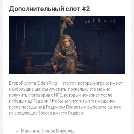
Дополнительный слот #2
Второй слот в Elden Ring — это тот, который игроки имеют
наибольшие шансы упустить, поскольку его можно
получить, поговорив с NPC, который исчезнет после
победы над Годфри. Чтобы не упустить этот мешочек,
после победы над Годриком Привитым выберите одного
из следующих боссов вместо Годфри:
Маления, Клинок Микеллы.