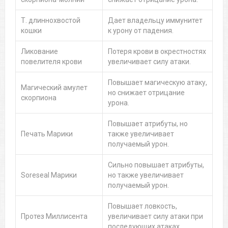
Т. длиннохвостой
Дает владельцу иммунитет
кошки
к урону от падения.
Ликование
Потеря крови в окрестностях
повелителя крови
увеличивает силу атаки.
Повышает магическую атаку,
Магический амулет
но снижает отрицание
скорпиона
урона.
Повышает атрибуты, но
Печать Марики
также увеличивает
получаемый урон.
Сильно повышает атрибуты,
Soreseal Марики
но также увеличивает
получаемый урон.
Повышает ловкость,
Протез Миллисента
увеличивает силу атаки при
последующих атаках.