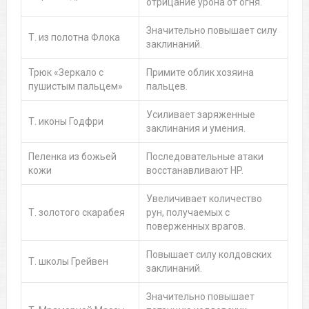
отрицание урона от огня.
Значительно повышает силу
Т. из полотна Флока
заклинаний.
Трюк «Зеркало с
Примите облик хозяина
пушистым пальцем»
пальцев.
Усиливает заряженные
Т. иконы Годфри
заклинания и умения.
Пеленка из божьей
Последовательные атаки
кожи
восстанавливают HP.
Увеличивает количество
Т. золотого скарабея
рун, получаемых с
поверженных врагов.
Повышает силу колдовских
Т. школы Грейвен
заклинаний.
Значительно повышает