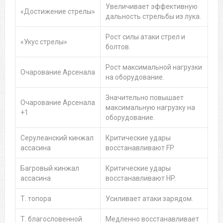
Увеличивает эффективную
«Достижение стрелы»
дальность стрельбы из лука.
Рост силы атаки стрел и
«Укус стрелы»
болтов.
Рост максимальной нагрузки
Очарование Арсенала
на оборудование.
Значительно повышает
Очарование Арсенала
максимальную нагрузку на
+1
оборудование.
Серулеанский кинжал
Критические удары
ассасина
восстанавливают FP.
Багровый кинжал
Критические удары
ассасина
восстанавливают НP.
Т. топора
Усиливает атаки зарядом.
Т. благословенной
Медленно восстанавливает