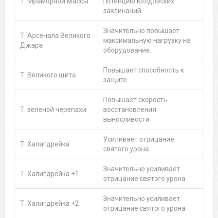
Т. Мраморной Массы
потенцию колдовских
заклинаний.
Значительно повышает
Т. Арсенала Великого
максимальную нагрузку на
Джара
оборудование.
Повышает способность к
Т. Великого щита
защите.
Повышает скорость
Т. зеленой черепахи
восстановления
выносливости.
Усиливает отрицание
Т. Халигдрейка
святого урона.
Значительно усиливает
Т. Халигдрейка +1
отрицание святого урона.
Значительно усиливает
Т. Халигдрейка +2
отрицание святого урона.