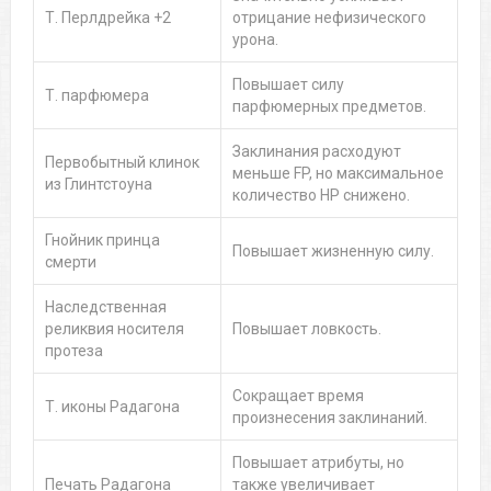
Т. Перлдрейка +2
отрицание нефизического
урона.
Повышает силу
Т. парфюмера
парфюмерных предметов.
Заклинания расходуют
Первобытный клинок
меньше FP, но максимальное
из Глинтстоуна
количество HP снижено.
Гнойник принца
Повышает жизненную силу.
смерти
Наследственная
реликвия носителя
Повышает ловкость.
протеза
Сокращает время
Т. иконы Радагона
произнесения заклинаний.
Повышает атрибуты, но
Печать Радагона
также увеличивает