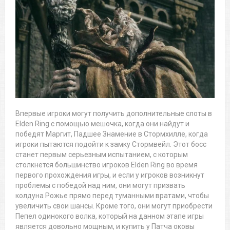
Впервые игроки могут получить дополнительные слоты в
Elden Ring с помощью мешочка, когда они найдут и
победят Маргит, Падшее Знамение в Стормхилле, когда
игроки пытаются подойти к замку Стормвейл. Этот босс
станет первым серьезным испытанием, с которым
столкнется большинство игроков Elden Ring во время
первого прохождения игры, и если у игроков возникнут
проблемы с победой над ним, они могут призвать
колдуна Рожье прямо перед туманными вратами, чтобы
увеличить свои шансы. Кроме того, они могут приобрести
Пепел одинокого волка, который на данном этапе игры
является довольно мощным, и купить у Патча оковы