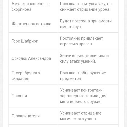
Амулет священного
Повышает святую атаку, но
скорпиона
снижает отрицание урона.
Будет потеряна при смерти
Жертвенная веточка
вместо рун.
Постоянно привлекает
Горе Шабрири
агрессию врагов.
Значительно увеличивает
Осколок Александра
силу атаки умений.
Т. серебряного
Повышает обнаружение
скарабея
предметов.
Усиливает контратаки,
Т. копья
характерные только для
метательного оружия.
Усиливает отрицание
Т. заклинателя
магического урона.