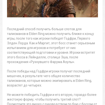
Последний способ получить больше слотов для
талисманов в Elden Ring можно получить ближе к концу
игры, после того как игроки победят Годфри, Первого
Элден Лорда. Как и Маргит, этот босс станет серьезным
испытанием для игроков и потребует от них
соответствующей подготовки и уровня. Игроки встретят
этого босса в Лейнделле, столице Эша, после
прохождения «Рухнувшего Фарума Азулы».
После победы над Годфри игроки получат последний
мешочек, в результате чего общее количество
талисманов, которые можно экипировать в Elden Ring,
возрастет до четырех.
Не можете победить Годфри и его вторую, гораздо более
жестокую форму, чтобы получить третий слот?
Посмотрите это видео с руководством по бою с боссом от