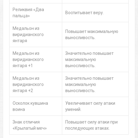
Реликвия «Два
Воспитывает веру.
пальца»
Медальон из
Повышает максимальную
виридианского
выносливость.
янтаря
Медальон из
Значительно повышает
виридианского
максимальную
янтаря +1
выносливость.
Медальон из
Значительно повышает
виридианского
максимальную
янтаря +2
выносливость.
Осколок кувшина
Увеличивает силу атаки
воина
умений.
Знак отличия
Повышает силу атаки при
«Крылатый меч»
последующих атаках.