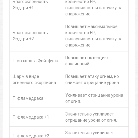
Благосклонность
количество HP,
Эрдтри +1
выносливость и нагрузку на
снаряжение.
Повышает максимальное
Благосклонность
количество HP,
Эрдтри +2
выносливость и нагрузку на
снаряжение.
Повышает потенцию
Т. из холста Фейтфула
заклинаний.
Шарм в виде
Повышает атаку огнем, но
огненного скорпиона
снижает отрицание урона.
Усиливает отрицание урона
Т. фламедрака
от огня.
Значительно усиливает
Т. фламедрака +1
отрицание урона от огня.
Значительно усиливает
Т. фламедрака +2