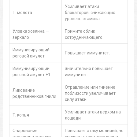
Усиливает атаки
Т. молота
блокаторов, снижающих
уровень стамина.
Уловка хозяина —
Примите облик
зеркало
сотрудничающего.
Иммунизирующий
Повышает иммунитет.
роговой амулет
Иммунизирующий
Значительно повышает
роговой амулет +1
иммунитет.
Отравление или гниение
Ликование
поблизости увеличивает
родственников гнили
силу атаки.
Усиливает атаки верхом на
Т. копья
лошади.
Очарование
Повышает атаку молнией, но
скорпиона-молнии
снижает отрицание урона.