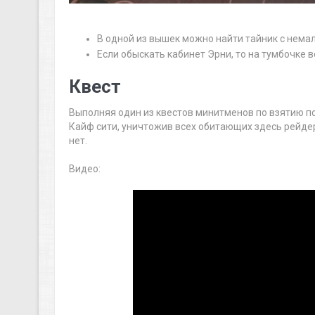
В одной из вышек можно найти тайник с нема
Если обыскать кабинет Эрни, то на тумбочке
Квест
Выполняя один из квестов минитменов по взятию п
Кайф сити, уничтожив всех обитающих здесь рейдеро
нет.
Видео: