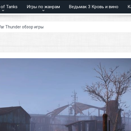
 of Tanks
Игры по жанрам
Ведьмак 3 Кровь и вино
К
зор игры