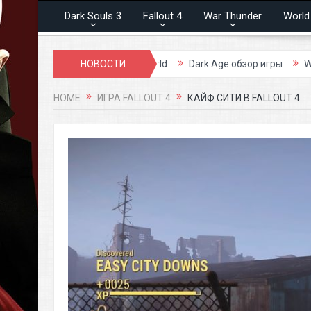
Dark Souls 3
Fallout 4
War Thunder
World
р игры
Prime World
НОВОСТИ
Dark Age обзор игры
War Thunder об
HOME
ИГРА FALLOUT 4
КАЙФ СИТИ В FALLOUT 4