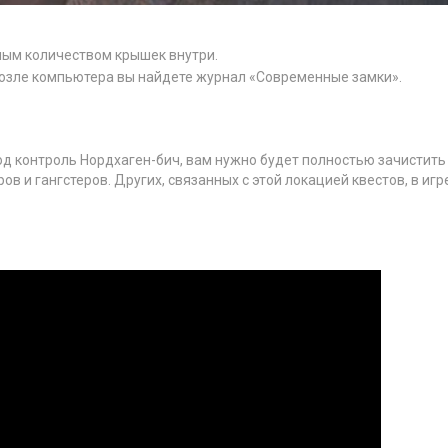
лым количеством крышек внутри.
 возле компьютера вы найдете журнал «Современные замки».
од контроль Нордхаген-бич, вам нужно будет полностью зачистить
в и гангстеров. Других, связанных с этой локацией квестов, в игр