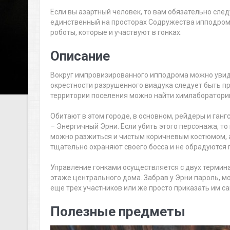
Если вы азартный человек, то вам обязательно сле
единственный на просторах Содружества ипподром,
роботы, которые и участвуют в гонках.
Описание
Вокруг импровизированного ипподрома можно увиде
окрестности разрушенного виадука следует быть п
территории поселения можно найти химлабораторию,
Обитают в этом городе, в основном, рейдеры и гангс
– Энергичный Эрни. Если убить этого персонажа, то
можно разжиться и чистым коричневым костюмом, а
тщательно охраняют своего босса и не обрадуются 
Управление гонками осуществляется с двух термина
этаже центрального дома. Забрав у Эрни пароль, мо
еще трех участников или же просто приказать им с
Полезные предметы