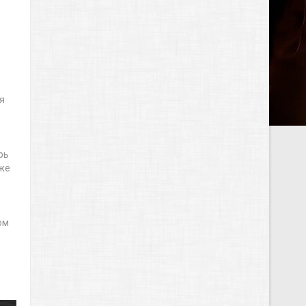
я
рь
 же
ом