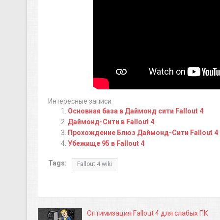
Интересные записи
Основная база в Даймонд сити Fallout 4
Даймонд-Сити в Fallout 4
Прохождение Блюз Даймонд-Сити Fallout 4
Убежище 95 в Fallout 4
Tags:
Fallout 4 wiki
Оптимизация Fallout 4 для слабых ПК