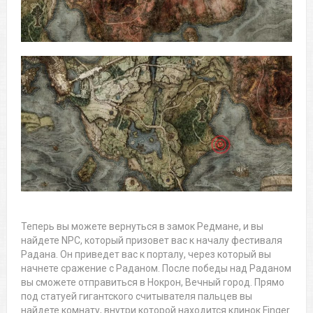
Теперь вы можете вернуться в замок Редмане, и вы
найдете NPC, который призовет вас к началу фестиваля
Радана. Он приведет вас к порталу, через который вы
начнете сражение с Раданом. После победы над Раданом
вы сможете отправиться в Нокрон, Вечный город. Прямо
под статуей гигантского считывателя пальцев вы
найдете комнату, внутри которой находится клинок Finger