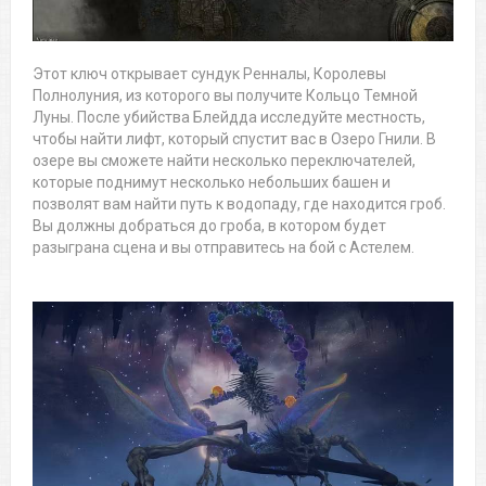
Этот ключ открывает сундук Ренналы, Королевы
Полнолуния, из которого вы получите Кольцо Темной
Луны. После убийства Блейдда исследуйте местность,
чтобы найти лифт, который спустит вас в Озеро Гнили. В
озере вы сможете найти несколько переключателей,
которые поднимут несколько небольших башен и
позволят вам найти путь к водопаду, где находится гроб.
Вы должны добраться до гроба, в котором будет
разыграна сцена и вы отправитесь на бой с Астелем.