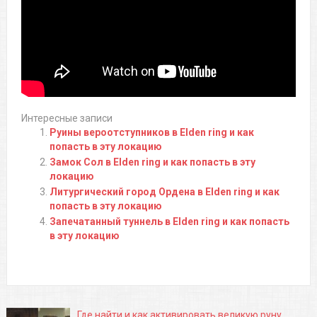
Интересные записи
Руины вероотступников в Elden ring и как
попасть в эту локацию
Замок Сол в Elden ring и как попасть в эту
локацию
Литургический город Ордена в Elden ring и как
попасть в эту локацию
Запечатанный туннель в Elden ring и как попасть
в эту локацию
Где найти и как активировать великую руну