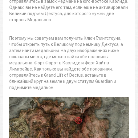
отправляйтесь в замок Редмане на юго-востоке Каэлида.
Однако вы не найдете его там, если еще не активировали
Великий подъем Дектуса, для которого нужны две
стороны Медальона.
Поэтому мы советуем вам получить Ключ Глинтстоуна,
чтобы открыть путь к Великому подъемнику Дектуса, а
затем найти медальоны. На двух изображениях ниже
показаны места, где можно найти обе половины
медальона: Форт Фарот в Каэлиде и Форт Хайт в
Лимгрейве. Как только вы найдете обе половинки,
отправляйтесь к Grand Lift of Dectus, встаньте в
ближайший круг на земле к двум статуям Guardian и
поднимите медальон.