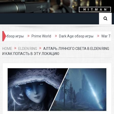
 игры
Prime World
Dark Age обзор игры
War Thunder обз
HOME
ELDEN RING
АЛТАРЬ ЛУННОГО СВЕТА В ELDEN RING
И КАК ПОПАСТЬ В ЭТУ ЛОКАЦИЮ