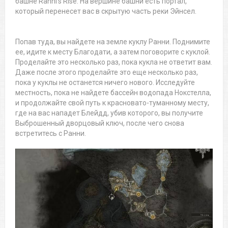
башне Ranni’s Rise. На вершине башни есть портал,
который перенесет вас в скрытую часть реки Эйнсел.
Попав туда, вы найдете на земле куклу Ранни. Поднимите
ее, идите к месту Благодати, а затем поговорите с куклой.
Проделайте это несколько раз, пока кукла не ответит вам.
Даже после этого проделайте это еще несколько раз,
пока у куклы не останется ничего нового. Исследуйте
местность, пока не найдете бассейн водопада Нокстелла,
и продолжайте свой путь к красновато-туманному месту,
где на вас нападет Блейдд, убив которого, вы получите
Выброшенный дворцовый ключ, после чего снова
встретитесь с Ранни.